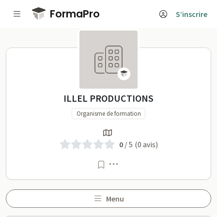
Passer au contenu principal
FormaPro
S’inscrire
ILLEL PRODUCTIONS sur 
ILLEL PRODUCTIONS
Organisme de formation
0
/ 5
(0 avis)
Menu
Menu