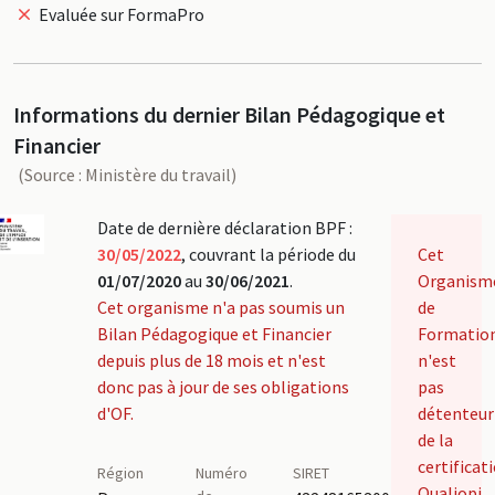
Evaluée sur FormaPro
Informations du dernier Bilan Pédagogique et
Financier
(Source : Ministère du travail)
Date de dernière déclaration BPF :
30/05/2022
, couvrant la période du
Cet
01/07/2020
au
30/06/2021
.
Organism
Cet organisme n'a pas soumis un
de
Bilan Pédagogique et Financier
Formatio
depuis plus de 18 mois et n'est
n'est
donc pas à jour de ses obligations
pas
d'OF.
détenteur
de la
certificat
Région
Numéro
SIRET
Qualiopi.