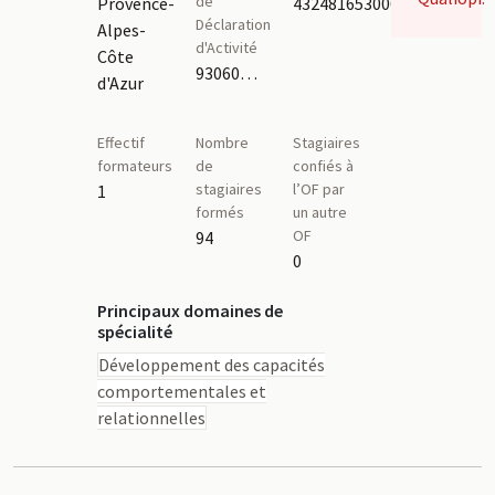
de
Provence-
43248165300025
Déclaration
Alpes-
d'Activité
Côte
93060485506
d'Azur
Effectif
Nombre
Stagiaires
formateurs
de
confiés à
stagiaires
l’OF par
1
formés
un autre
OF
94
0
Principaux domaines de
spécialité
Développement des capacités
comportementales et
relationnelles