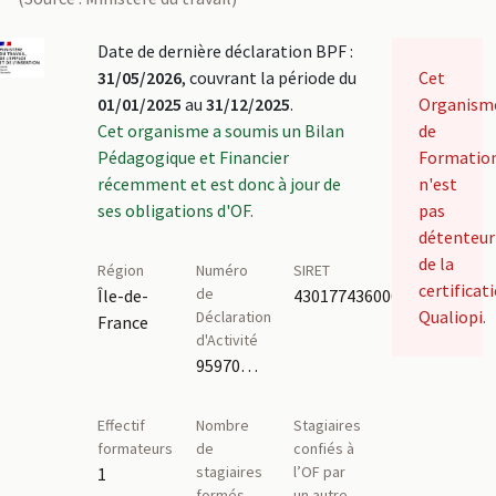
Date de dernière déclaration BPF :
31/05/2026
, couvrant la période du
Cet
01/01/2025
au
31/12/2025
.
Organism
Cet organisme a soumis un Bilan
de
Pédagogique et Financier
Formatio
récemment et est donc à jour de
n'est
ses obligations d'OF.
pas
détenteur
de la
Région
Numéro
SIRET
certificat
de
Île-de-
43017743600051
Qualiopi.
Déclaration
France
d'Activité
95970095397,11910825491,95970131697
Effectif
Nombre
Stagiaires
formateurs
de
confiés à
stagiaires
l’OF par
1
formés
un autre