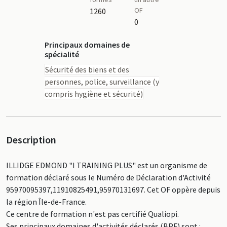
OF
1260
0
Principaux domaines de
spécialité
Sécurité des biens et des
personnes, police, surveillance (y
compris hygiène et sécurité)
Description
ILLIDGE EDMOND "I TRAINING PLUS" est un organisme de
formation déclaré sous le Numéro de Déclaration d'Activité
95970095397,11910825491,95970131697. Cet OF oppère depuis
la région Île-de-France.
Ce centre de formation n'est pas certifié Qualiopi.
Ses principaux domaines d'activités déclarés (BPF) sont :