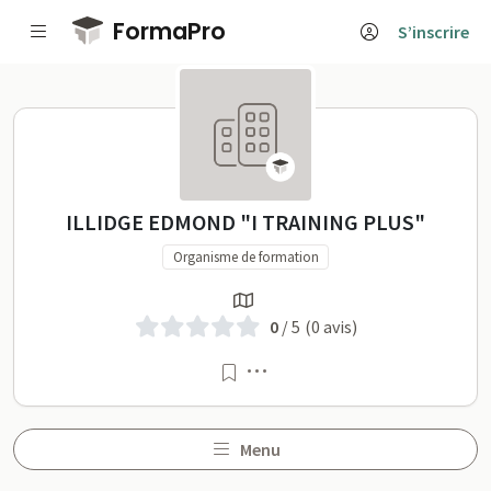
Passer au contenu principal
FormaPro
S’inscrire
ILLIDGE EDMOND "I TRAINING P
ILLIDGE EDMOND "I TRAINING PLUS"
Organisme de formation
0
/ 5
(0 avis)
Menu
Menu