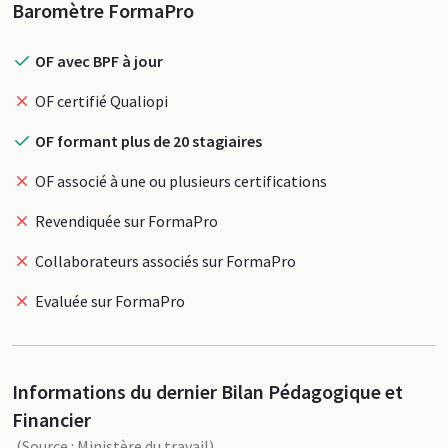
Profil
Baromètre FormaPro
OF avec BPF à jour
OF certifié Qualiopi
OF formant plus de 20 stagiaires
OF associé à une ou plusieurs certifications
Revendiquée sur FormaPro
Collaborateurs associés sur FormaPro
Evaluée sur FormaPro
Informations du dernier Bilan Pédagogique et
Financier
(Source : Ministère du travail)