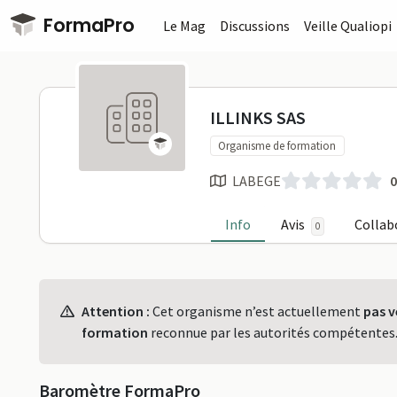
Passer au contenu principal
FormaPro
Le Mag
Discussions
Veille Qualiopi
ILLINKS SAS
ILLINKS SAS
Organisme de formation
LABEGE
0
Info
Avis
Collab
0
Profil
Attention :
Cet organisme n’est actuellement
pas v
formation
reconnue par les autorités compétentes
Baromètre FormaPro