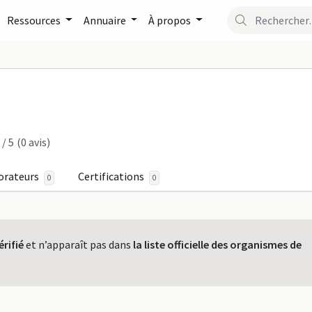
Ressources
Annuaire
À propos
 sur FormaPro
/ 5
(0 avis)
orateurs
Certifications
0
0
érifié
et n’apparaît pas dans
la liste officielle des organismes de
.