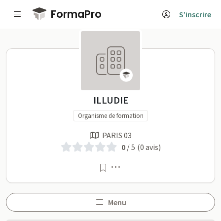
Passer au contenu principal
FormaPro
S’inscrire
ILLUDIE sur FormaPro
ILLUDIE
Organisme de formation
PARIS 03
0
/ 5
(0 avis)
Menu
Menu