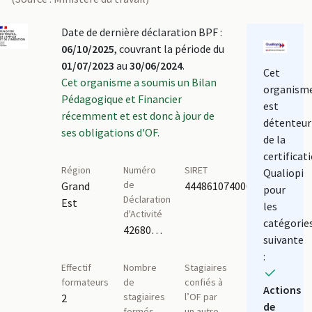
Date de dernière déclaration BPF :
06/10/2025
, couvrant la période du
01/07/2023
au
30/06/2024
.
Cet
Cet organisme a soumis un Bilan
organism
Pédagogique et Financier
est
récemment et est donc à jour de
détenteur
ses obligations d'OF.
de la
certificat
Région
Numéro
SIRET
Qualiopi
de
Grand
44486107400029
pour
Déclaration
Est
les
d'Activité
catégorie
42680150168
suivante
:
Effectif
Nombre
Stagiaires
formateurs
de
confiés à
Actions
stagiaires
l’OF par
2
de
formés
un autre