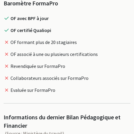
Profil
Baromètre FormaPro
OF avec BPF à jour
OF certifié Qualiopi
OF formant plus de 20 stagiaires
OF associé à une ou plusieurs certifications
Revendiquée sur FormaPro
Collaborateurs associés sur FormaPro
Evaluée sur FormaPro
Informations du dernier Bilan Pédagogique et
Financier
(Source : Ministère du travail)