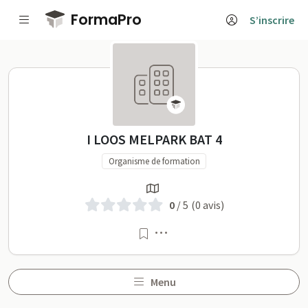
Passer au contenu principal
FormaPro
S’inscrire
I LOOS MELPARK BAT 4 su
I LOOS MELPARK BAT 4
Organisme de formation
0
/ 5
(0 avis)
Menu
Menu