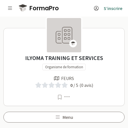
Passer au contenu principal
FormaPro
S’inscrire
ILYOMA TRAINING ET SERVICE
ILYOMA TRAINING ET SERVICES
Organisme de formation
FEURS
0
/ 5
(0 avis)
Menu
Menu