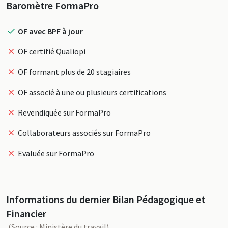
Profil
Baromètre FormaPro
OF avec BPF à jour
OF certifié Qualiopi
OF formant plus de 20 stagiaires
OF associé à une ou plusieurs certifications
Revendiquée sur FormaPro
Collaborateurs associés sur FormaPro
Evaluée sur FormaPro
Informations du dernier Bilan Pédagogique et
Financier
(Source : Ministère du travail)