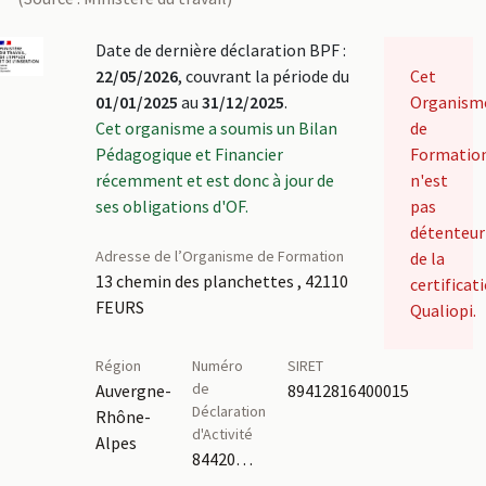
Date de dernière déclaration BPF :
22/05/2026
, couvrant la période du
Cet
01/01/2025
au
31/12/2025
.
Organism
Cet organisme a soumis un Bilan
de
Pédagogique et Financier
Formatio
récemment et est donc à jour de
n'est
ses obligations d'OF.
pas
détenteur
Adresse de l’Organisme de Formation
de la
13 chemin des planchettes , 42110
certificat
FEURS
Qualiopi.
Région
Numéro
SIRET
de
Auvergne-
89412816400015
Déclaration
Rhône-
d'Activité
Alpes
84420353842