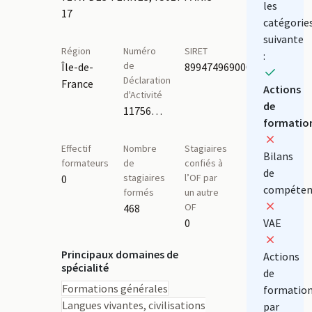
les
17
catégorie
suivante
Région
Numéro
SIRET
:
de
Île-de-
89947496900024
Déclaration
France
Actions
d'Activité
de
11756263475
formatio
Effectif
Nombre
Stagiaires
Bilans
formateurs
de
confiés à
de
stagiaires
l’OF par
0
compéten
formés
un autre
OF
468
0
VAE
Principaux domaines de
Actions
spécialité
de
Formations générales
formatio
Langues vivantes, civilisations
par