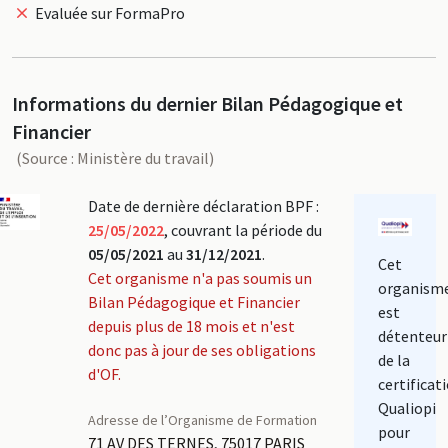
Evaluée sur FormaPro
Informations du dernier Bilan Pédagogique et
Financier
(Source : Ministère du travail)
Date de dernière déclaration BPF :
25/05/2022
, couvrant la période du
05/05/2021
au
31/12/2021
.
Cet
Cet organisme n'a pas soumis un
organism
Bilan Pédagogique et Financier
est
depuis plus de 18 mois et n'est
détenteur
donc pas à jour de ses obligations
de la
d'OF.
certificat
Qualiopi
Adresse de l’Organisme de Formation
pour
71 AV DES TERNES, 75017 PARIS