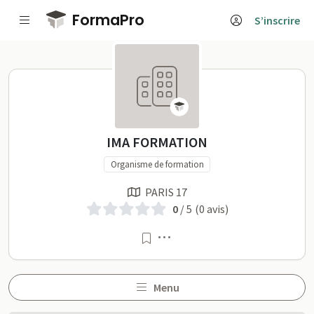
Passer au contenu principal
FormaPro
S’inscrire
IMA FORMATION sur Form
IMA FORMATION
Organisme de formation
PARIS 17
0
/ 5
(0 avis)
Menu
Menu