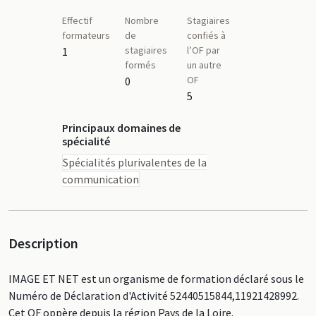
Effectif
Nombre
Stagiaires
formateurs
de
confiés à
stagiaires
l’OF par
1
formés
un autre
OF
0
5
Principaux domaines de
spécialité
Spécialités plurivalentes de la
communication
Description
IMAGE ET NET est un organisme de formation déclaré sous le
Numéro de Déclaration d'Activité 52440515844,11921428992.
Cet OF oppère depuis la région Pays de la Loire.