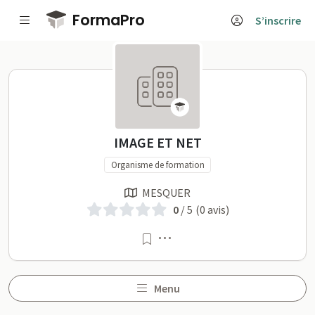
Passer au contenu principal
FormaPro
S’inscrire
IMAGE ET NET sur FormaP
IMAGE ET NET
Organisme de formation
MESQUER
0
/ 5
(0 avis)
Menu
Menu