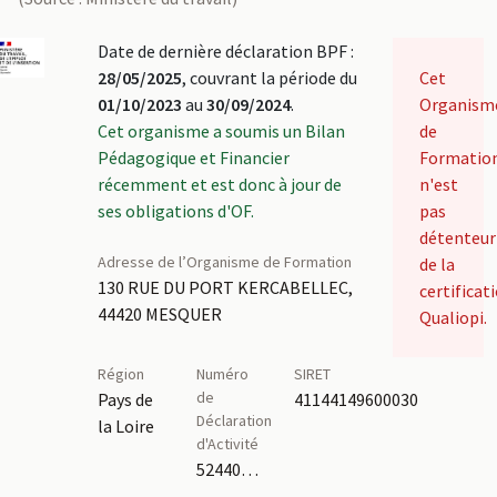
Date de dernière déclaration BPF :
28/05/2025
, couvrant la période du
Cet
01/10/2023
au
30/09/2024
.
Organism
Cet organisme a soumis un Bilan
de
Pédagogique et Financier
Formatio
récemment et est donc à jour de
n'est
ses obligations d'OF.
pas
détenteur
Adresse de l’Organisme de Formation
de la
130 RUE DU PORT KERCABELLEC,
certificat
44420 MESQUER
Qualiopi.
Région
Numéro
SIRET
de
Pays de
41144149600030
Déclaration
la Loire
d'Activité
52440515844,11921428992