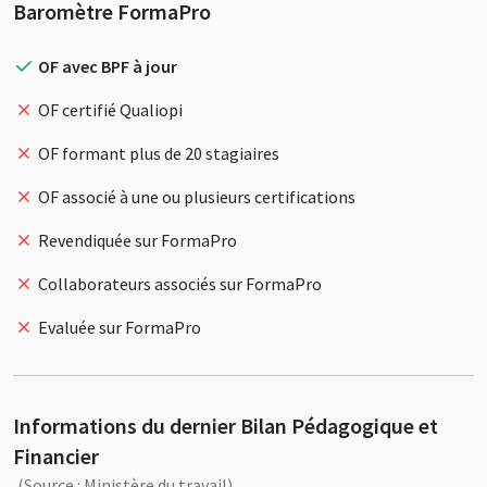
Profil
Baromètre FormaPro
OF avec BPF à jour
OF certifié Qualiopi
OF formant plus de 20 stagiaires
OF associé à une ou plusieurs certifications
Revendiquée sur FormaPro
Collaborateurs associés sur FormaPro
Evaluée sur FormaPro
Informations du dernier Bilan Pédagogique et
Financier
(Source : Ministère du travail)