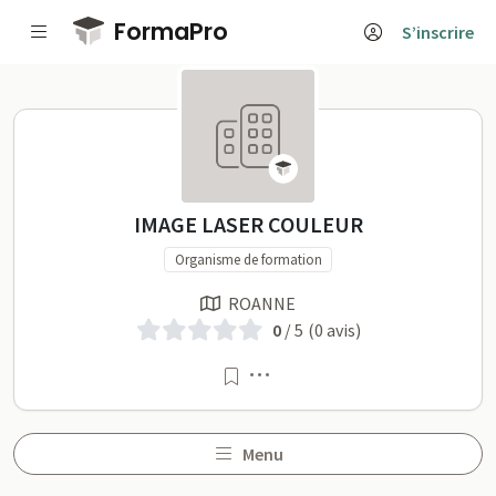
Passer au contenu principal
FormaPro
S’inscrire
IMAGE LASER COULEUR su
IMAGE LASER COULEUR
Organisme de formation
ROANNE
0
/ 5
(0 avis)
Menu
Menu