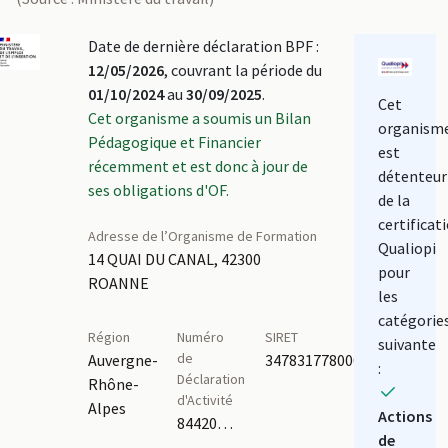
Date de dernière déclaration BPF :
12/05/2026
, couvrant la période du
01/10/2024
au
30/09/2025
.
Cet
Cet organisme a soumis un Bilan
organism
Pédagogique et Financier
est
récemment et est donc à jour de
détenteur
ses obligations d'OF.
de la
certificat
Adresse de l’Organisme de Formation
Qualiopi
14 QUAI DU CANAL, 42300
pour
ROANNE
les
catégorie
Région
Numéro
SIRET
suivante
de
Auvergne-
34783177800027
:
Déclaration
Rhône-
d'Activité
Alpes
Actions
84420390942,84420298142,84420357942,82420243042
de