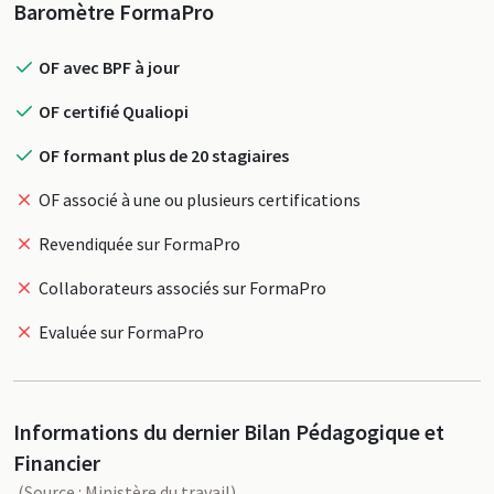
Profil
Baromètre FormaPro
OF avec BPF à jour
OF certifié Qualiopi
OF formant plus de 20 stagiaires
OF associé à une ou plusieurs certifications
Revendiquée sur FormaPro
Collaborateurs associés sur FormaPro
Evaluée sur FormaPro
Informations du dernier Bilan Pédagogique et
Financier
(Source : Ministère du travail)