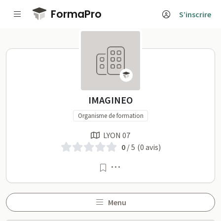
Passer au contenu principal
FormaPro
S’inscrire
IMAGINEO sur FormaPro
IMAGINEO
Organisme de formation
LYON 07
0
/ 5
(0 avis)
Menu
Menu