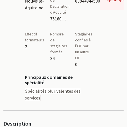
de
Nouvelle-
83844944500017
Déclaration
Aquitaine
d'Activité
75160102816
Effectif
Nombre
Stagiaires
formateurs
de
confiés à
stagiaires
l’OF par
2
formés
un autre
OF
34
0
Principaux domaines de
spécialité
Spécialités plurivalentes des
services
Description