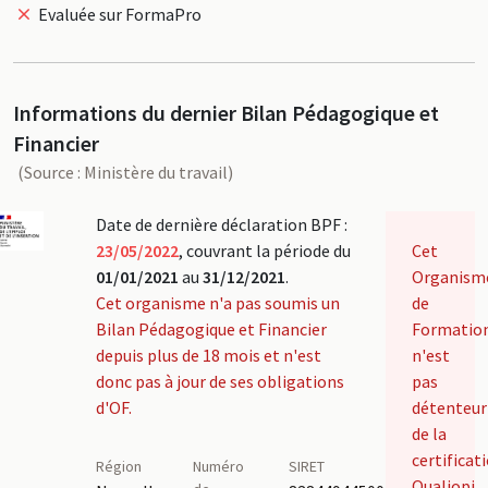
Evaluée sur FormaPro
Informations du dernier Bilan Pédagogique et
Financier
(Source : Ministère du travail)
Date de dernière déclaration BPF :
23/05/2022
, couvrant la période du
Cet
01/01/2021
au
31/12/2021
.
Organism
Cet organisme n'a pas soumis un
de
Bilan Pédagogique et Financier
Formatio
depuis plus de 18 mois et n'est
n'est
donc pas à jour de ses obligations
pas
d'OF.
détenteur
de la
certificat
Région
Numéro
SIRET
Qualiopi.