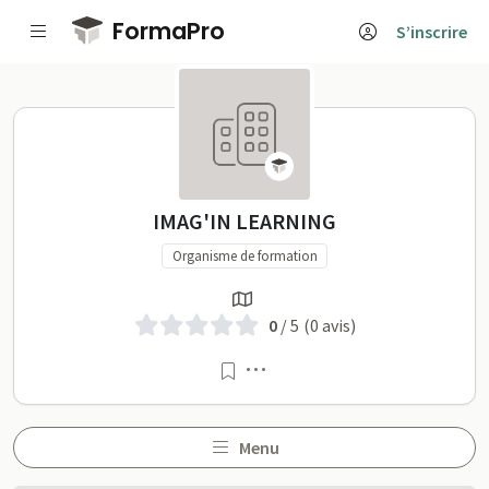
Passer au contenu principal
FormaPro
S’inscrire
IMAG'IN LEARNING sur Fo
IMAG'IN LEARNING
Organisme de formation
0
/ 5
(0 avis)
Menu
Menu