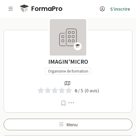
Passer au contenu principal
FormaPro
S’inscrire
IMAGIN'MICRO sur FormaP
IMAGIN'MICRO
Organisme de formation
0
/ 5
(0 avis)
Menu
Menu