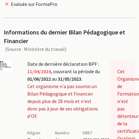
Evaluée sur FormaPro
Informations du dernier Bilan Pédagogique et
Financier
(Source : Ministère du travail)
Date de dernière déclaration BPF :
11/04/2024
, couvrant la période du
Cet
01/06/2022
au
31/05/2023
.
Organism
Cet organisme n'a pas soumis un
de
Bilan Pédagogique et Financier
Formatio
depuis plus de 18 mois et n'est
n'est
donc pas à jour de ses obligations
pas
d'OF.
détenteur
de la
certificat
Région
Numéro
SIRET
Qualiopi.