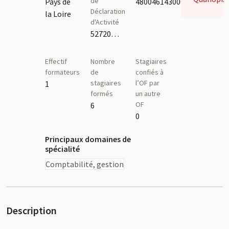
de
Pays de
48004614300016
Déclaration
la Loire
d'Activité
52720110572
Effectif
Nombre
Stagiaires
formateurs
de
confiés à
stagiaires
l’OF par
1
formés
un autre
OF
6
0
Principaux domaines de
spécialité
Comptabilité, gestion
Description