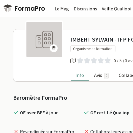
Passer au contenu principal
FormaPro
Le Mag
Discussions
Veille Qualiopi
IMBERT SYLV
IMBERT SYLVAIN - IFP 
Organisme de formation
0
/ 5
(0 av
Info
Avis
Collab
0
Profil
Baromètre FormaPro
OF avec BPF à jour
OF certifié Qualiopi
Revendiquée sur FormaPro
Collaborateurs assoc