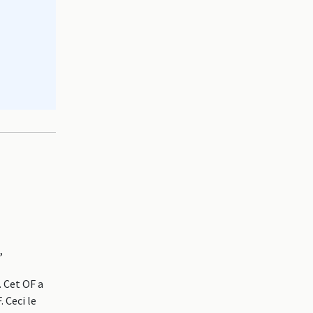
,
 Cet OF a
 Ceci le