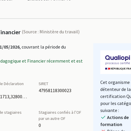
inancier
(Source : Ministère du travail)
1/05/2026
, couvrant la période du
édagogique et Financier récemment et est
Cet organisme 
e Déclaration
SIRET
détenteur de la
é
47958118300023
certification Q
93131191713,32800202080
pour les catégo
suivante :
e stagiaires
Stagiaires confiés à l’OF
Actions de
par un autre OF
formation
0