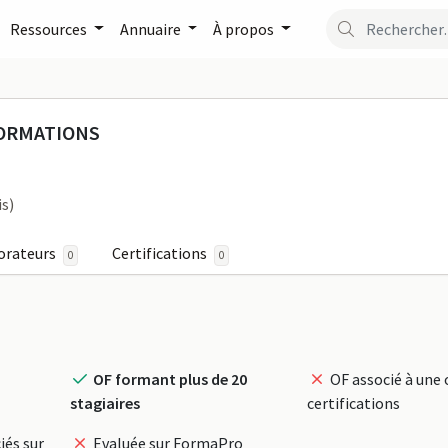
Ressources
Annuaire
À propos
AIN - IFP FORMATIONS su
FORMATIONS
is)
orateurs
Certifications
0
0
OF formant plus de 20
OF associé à une 
stagiaires
certifications
iés sur
Evaluée sur FormaPro