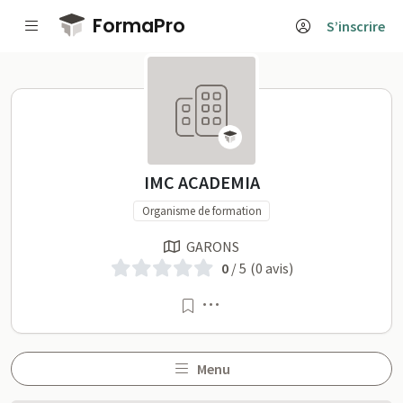
Passer au contenu principal
FormaPro
S’inscrire
IMC ACADEMIA sur FormaP
IMC ACADEMIA
Organisme de formation
GARONS
0
/ 5
(0 avis)
Menu
Menu