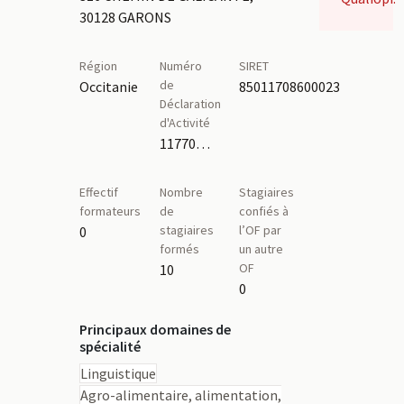
30128 GARONS
Région
Numéro
SIRET
de
Occitanie
85011708600023
Déclaration
d'Activité
11770671477,76300502630
Effectif
Nombre
Stagiaires
formateurs
de
confiés à
stagiaires
l’OF par
0
formés
un autre
OF
10
0
Principaux domaines de
spécialité
Linguistique
Agro-alimentaire, alimentation,