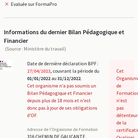
Evaluée sur FormaPro
Informations du dernier Bilan Pédagogique et
Financier
(Source : Ministère du travail)
Date de dernière déclaration BPF :
27/04/2023
, couvrant la période du
Cet
01/01/2022
au
31/12/2022
.
Organism
Cet organisme n'a pas soumis un
de
Bilan Pédagogique et Financier
Formatio
depuis plus de 18 mois et n'est
n'est
donc pas à jour de ses obligations
pas
d'OF.
détenteur
de la
Adresse de l’Organisme de Formation
certificat
316 CHEMIN DE GALICANTE,
Qualiopi.