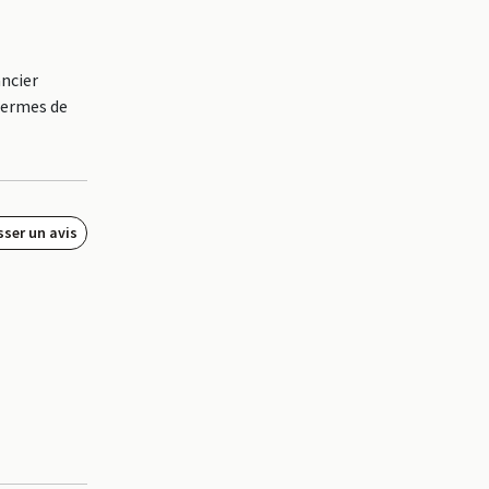
ncier
 termes de
sser un avis