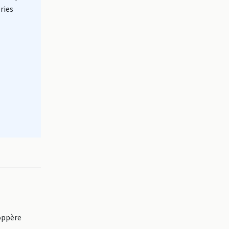
ries
oppère