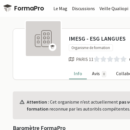
Passer au contenu principal
FormaPro
Le Mag
Discussions
Veille Qualiopi
IMESG - ES
IMESG - ESG LANGUES
Organisme de formation
PARIS 11
Info
Avis
Collab
0
Profil
Attention :
Cet organisme n’est actuellement
pas v
formation
reconnue par les autorités compétentes
Baromètre FormaPro