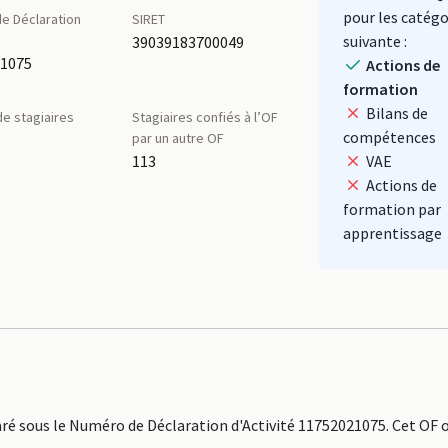
pour les catégo
e Déclaration
SIRET
é
suivante :
39039183700049
21075
Actions de
formation
Bilans de
e stagiaires
Stagiaires confiés à l’OF
compétences
par un autre OF
113
VAE
Actions de
formation par
apprentissage
é sous le Numéro de Déclaration d'Activité 11752021075. Cet OF 