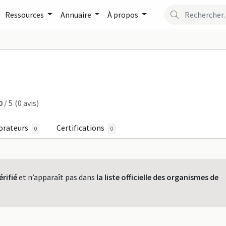
Ressources
Annuaire
À propos
G LANGUES sur FormaPro
0
/ 5
(0 avis)
orateurs
Certifications
0
0
érifié
et n’apparaît pas dans
la liste officielle des organismes de
.