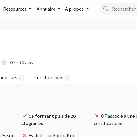
Ressources
Annuaire
À propos
TIF sur FormaPro
0
/ 5
(0 avis)
orateurs
Certifications
0
0
OF formant plus de 20
OF associé à une 
stagiaires
certifications
iés sur
Evaluée sur FormaPro