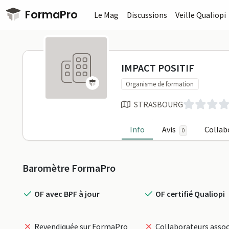
Passer au contenu principal
FormaPro
Le Mag
Discussions
Veille Qualiopi
IMPACT POSI
IMPACT POSITIF
Organisme de formation
STRASBOURG
Info
Avis
Collab
0
Profil
Baromètre FormaPro
OF avec BPF à jour
OF certifié Qualiopi
Revendiquée sur FormaPro
Collaborateurs assoc