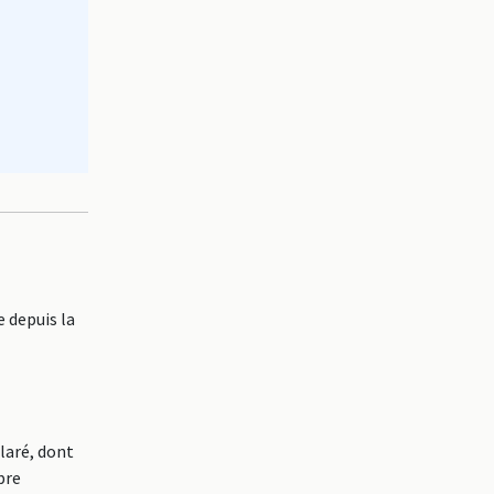
 depuis la
laré, dont
bre