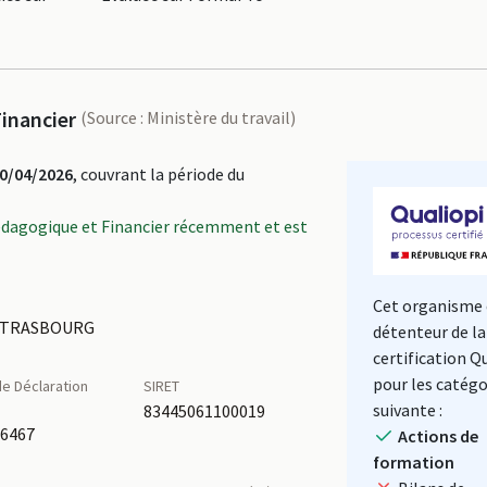
inancier
(Source : Ministère du travail)
0/04/2026
, couvrant la période du
édagogique et Financier récemment et est
Cet organisme 
0 STRASBOURG
détenteur de la
certification Q
pour les catégo
e Déclaration
SIRET
é
suivante :
83445061100019
86467
Actions de
formation