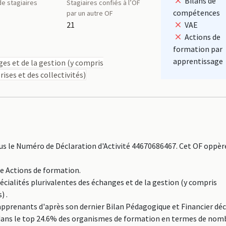
Bilans de
e stagiaires
Stagiaires confiés à l’OF
compétences
par un autre OF
21
VAE
Actions de
formation par
apprentissage
ges et de la gestion (y compris
ises et des collectivités)
 le Numéro de Déclaration d'Activité 44670686467. Cet OF oppère
ne Actions de formation.
écialités plurivalentes des échanges et de la gestion (y compris
) .
prenants d'après son dernier Bilan Pédagogique et Financier déc
ce dans le top 24.6% des organismes de formation en termes de nom