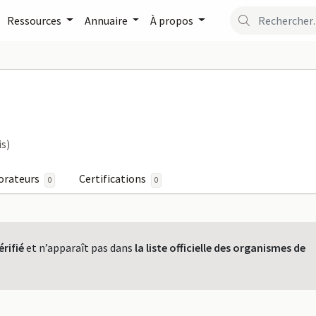
Ressources
Annuaire
À propos
r FormaPro
is)
orateurs
Certifications
0
0
érifié
et n’apparaît pas dans
la liste officielle des organismes de
.