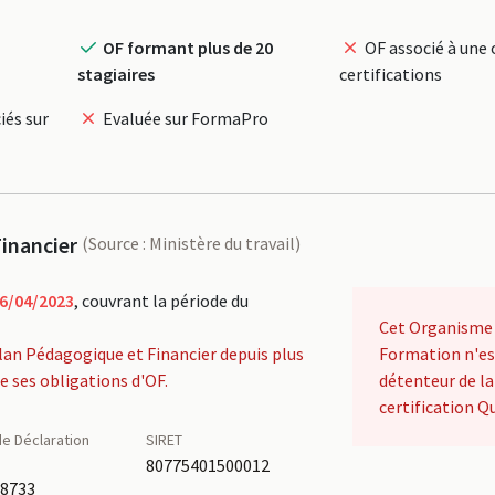
OF formant plus de 20
OF associé à une 
stagiaires
certifications
iés sur
Evaluée sur FormaPro
inancier
(Source : Ministère du travail)
6/04/2023
, couvrant la période du
Cet Organisme
lan Pédagogique et Financier depuis plus
Formation n'es
de ses obligations d'OF.
détenteur de la
certification Qu
e Déclaration
SIRET
é
80775401500012
68733