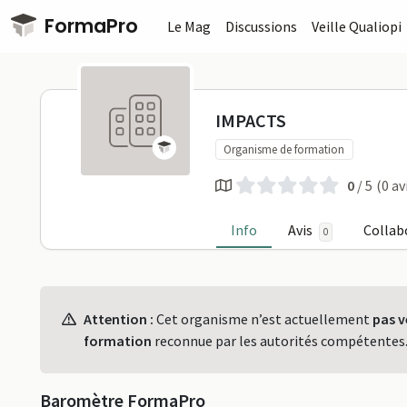
Passer au contenu principal
FormaPro
Le Mag
Discussions
Veille Qualiopi
IMPACTS su
IMPACTS
Organisme de formation
0
/ 5
(0 av
Info
Avis
Collab
0
Profil
Attention :
Cet organisme n’est actuellement
pas v
formation
reconnue par les autorités compétentes
Baromètre FormaPro