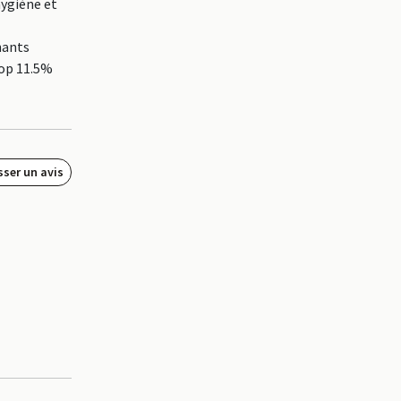
hygiène et
nants
top 11.5%
sser un avis