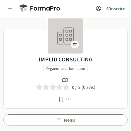
Passer au contenu principal
FormaPro
S’inscrire
IMPLID CONSULTING sur F
IMPLID CONSULTING
Organisme de formation
0
/ 5
(0 avis)
Menu
Menu