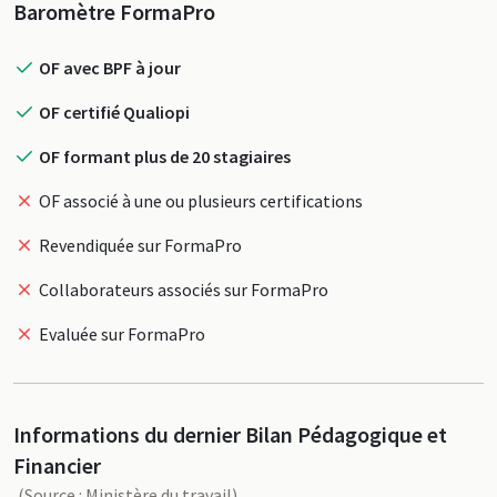
Profil
Baromètre FormaPro
OF avec BPF à jour
OF certifié Qualiopi
OF formant plus de 20 stagiaires
OF associé à une ou plusieurs certifications
Revendiquée sur FormaPro
Collaborateurs associés sur FormaPro
Evaluée sur FormaPro
Informations du dernier Bilan Pédagogique et
Financier
(Source : Ministère du travail)