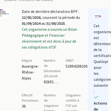
Date de dernière déclaration BPF :
22/05/2026
, couvrant la période du
01/09/2024
au
31/08/2025
.
Cet
Cet organisme a soumis un Bilan
organism
Pédagogique et Financier
est
récemment et est donc à jour de
détenteur
ses obligations d'OF.
de la
certificat
Région
Numéro
SIRET
Qualiopi
de
Auvergne-
51894208100085
pour
Déclaration
Rhône-
les
d'Activité
Alpes
catégorie
82691173569
suivante
:
Effectif
Nombre
Stagiaires
formateurs
de
confiés à
Actions
stagiaires
l’OF par
36
de
formés
un autre