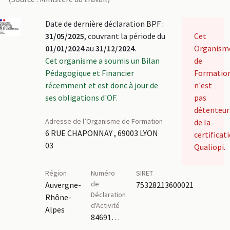
Date de dernière déclaration BPF :
31/05/2025
, couvrant la période du
Cet
01/01/2024
au
31/12/2024
.
Organism
Cet organisme a soumis un Bilan
de
Pédagogique et Financier
Formatio
récemment et est donc à jour de
n'est
ses obligations d'OF.
pas
détenteur
Adresse de l’Organisme de Formation
de la
6 RUE CHAPONNAY , 69003 LYON
certificat
03
Qualiopi.
Région
Numéro
SIRET
de
Auvergne-
75328213600021
Déclaration
Rhône-
d'Activité
Alpes
84691809269,26210306421