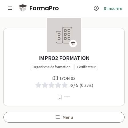
Passer au contenu principal
FormaPro
S’inscrire
IMPRO2 FORMATION sur Fo
IMPRO2 FORMATION
Organisme de formation
Certificateur
LYON 03
0
/ 5
(0 avis)
Menu
Menu