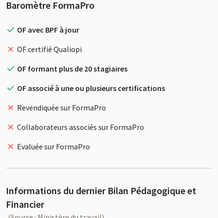
Profil
Baromètre FormaPro
OF avec BPF à jour
OF certifié Qualiopi
OF formant plus de 20 stagiaires
OF associé à une ou plusieurs certifications
Revendiquée sur FormaPro
Collaborateurs associés sur FormaPro
Evaluée sur FormaPro
Informations du dernier Bilan Pédagogique et
Financier
(Source : Ministère du travail)