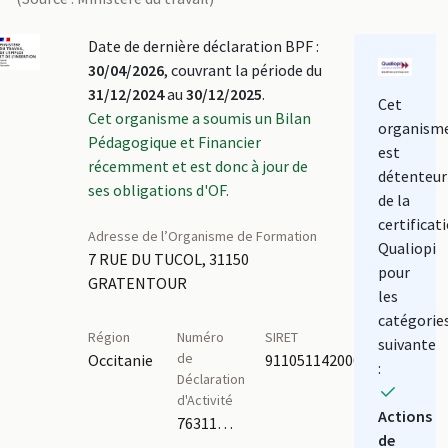
Date de dernière déclaration BPF :
30/04/2026
, couvrant la période du
31/12/2024
au
30/12/2025
.
Cet
Cet organisme a soumis un Bilan
organism
Pédagogique et Financier
est
récemment et est donc à jour de
détenteur
ses obligations d'OF.
de la
certificat
Adresse de l’Organisme de Formation
Qualiopi
7 RUE DU TUCOL, 31150
pour
GRATENTOUR
les
catégorie
Région
Numéro
SIRET
suivante
de
Occitanie
91105114200014
:
Déclaration
d'Activité
Actions
76311134631
de