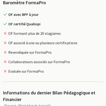
Profil
Baromètre FormaPro
OF avec BPF à jour
OF certifié Qualiopi
OF formant plus de 20 stagiaires
OF associé à une ou plusieurs certifications
Revendiquée sur FormaPro
Collaborateurs associés sur FormaPro
Evaluée sur FormaPro
Informations du dernier Bilan Pédagogique et
Financier
(Source : Ministère du travail)