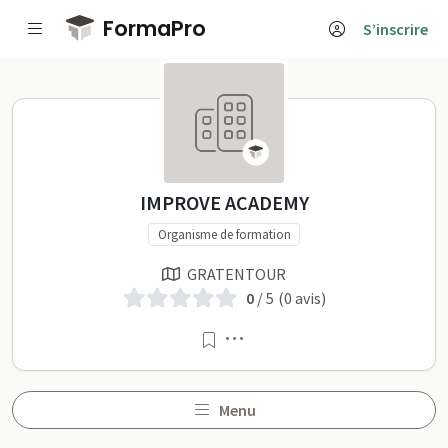
Passer au contenu principal
FormaPro
S’inscrire
IMPROVE ACADEMY sur Fo
IMPROVE ACADEMY
Organisme de formation
GRATENTOUR
0
/ 5
(0 avis)
Menu
Menu