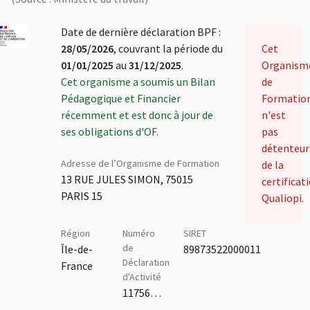
Date de dernière déclaration BPF :
28/05/2026
, couvrant la période du
Cet
01/01/2025
au
31/12/2025
.
Organism
Cet organisme a soumis un Bilan
de
Pédagogique et Financier
Formatio
récemment et est donc à jour de
n'est
ses obligations d'OF.
pas
détenteur
Adresse de l’Organisme de Formation
de la
13 RUE JULES SIMON, 75015
certificat
PARIS 15
Qualiopi.
Région
Numéro
SIRET
de
Île-de-
89873522000011
Déclaration
France
d'Activité
11756619675