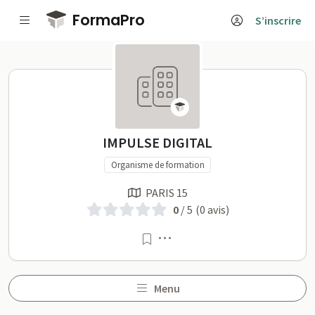
Passer au contenu principal
FormaPro
S’inscrire
IMPULSE DIGITAL sur For
IMPULSE DIGITAL
Organisme de formation
PARIS 15
0
/ 5
(0 avis)
Menu
Menu