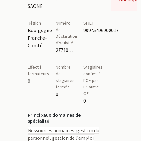
SAONE
Région
Numéro
SIRET
de
Bourgogne-
90945496900017
Déclaration
Franche-
d'Activité
Comté
27710308571
Effectif
Nombre
Stagiaires
formateurs
de
confiés à
stagiaires
l’OF par
0
formés
un autre
OF
0
0
Principaux domaines de
spécialité
Ressources humaines, gestion du
personnel, gestion de l'emploi