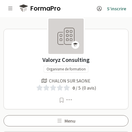
Passer au contenu principal
FormaPro
S’inscrire
Valoryz Consulting sur Fo
Valoryz Consulting
Organisme de formation
CHALON SUR SAONE
0
/ 5
(0 avis)
Menu
Menu