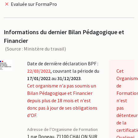
Evaluée sur FormaPro
Informations du dernier Bilan Pédagogique et
Financier
(Source : Ministère du travail)
Date de dernière déclaration BPF :
22/03/2022
, couvrant la période du
Cet
17/01/2022
au
31/12/2023
.
Organism
Cet organisme n'a pas soumis un
de
Bilan Pédagogique et Financier
Formatio
depuis plus de 18 mois et n'est
n'est
donc pas à jour de ses obligations
pas
d'OF.
détenteur
de la
Adresse de l’Organisme de Formation
certificat
1 rue Doneau, 71100 CHALON SUR
Qualiopi.