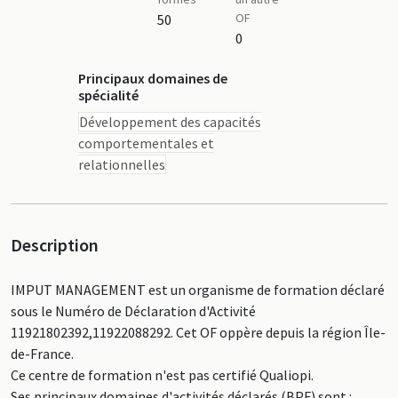
OF
50
0
Principaux domaines de
spécialité
Développement des capacités
comportementales et
relationnelles
Description
IMPUT MANAGEMENT est un organisme de formation déclaré
sous le Numéro de Déclaration d'Activité
11921802392,11922088292. Cet OF oppère depuis la région Île-
de-France.
Ce centre de formation n'est pas certifié Qualiopi.
Ses principaux domaines d'activités déclarés (BPF) sont :