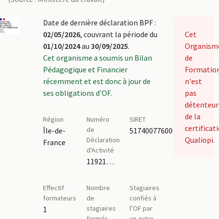
Date de dernière déclaration BPF :
02/05/2026
, couvrant la période du
Cet
01/10/2024
au
30/09/2025
.
Organism
Cet organisme a soumis un Bilan
de
Pédagogique et Financier
Formatio
récemment et est donc à jour de
n'est
ses obligations d'OF.
pas
détenteur
de la
Région
Numéro
SIRET
certificat
de
Île-de-
51740077600020
Qualiopi.
Déclaration
France
d'Activité
11921802392,11922088292
Effectif
Nombre
Stagiaires
formateurs
de
confiés à
stagiaires
l’OF par
1
formés
un autre