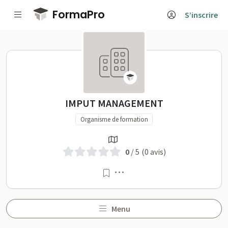
Passer au contenu principal
FormaPro
S’inscrire
IMPUT MANAGEMENT sur 
IMPUT MANAGEMENT
Organisme de formation
0
/ 5
(0 avis)
Menu
Menu