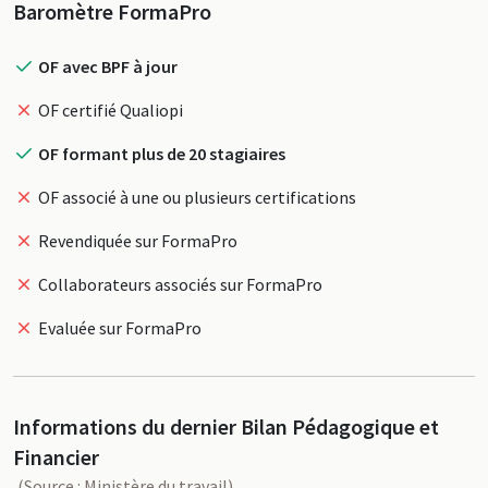
Profil
Baromètre FormaPro
OF avec BPF à jour
OF certifié Qualiopi
OF formant plus de 20 stagiaires
OF associé à une ou plusieurs certifications
Revendiquée sur FormaPro
Collaborateurs associés sur FormaPro
Evaluée sur FormaPro
Informations du dernier Bilan Pédagogique et
Financier
(Source : Ministère du travail)