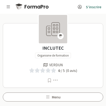
Passer au contenu principal
FormaPro
S’inscrire
INCLUTEC sur FormaPro
INCLUTEC
Organisme de formation
VERDUN
0
/ 5
(0 avis)
Menu
Menu