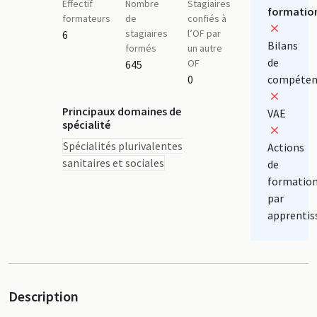
Effectif
Nombre
Stagiaires
formatio
formateurs
de
confiés à
stagiaires
l’OF par
6
Bilans
formés
un autre
de
OF
645
0
compéten
Principaux domaines de
VAE
spécialité
Spécialités plurivalentes
Actions
sanitaires et sociales
de
formatio
par
apprentis
Description