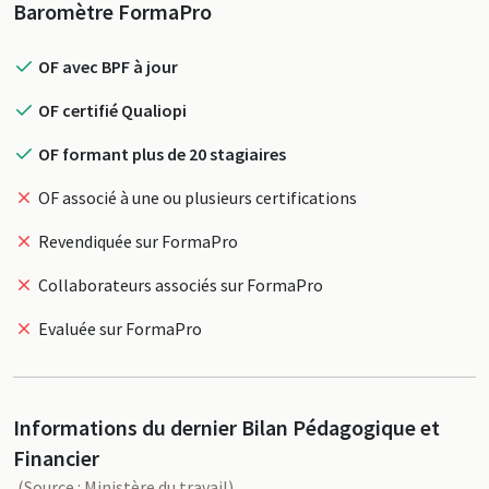
Profil
Baromètre FormaPro
OF avec BPF à jour
OF certifié Qualiopi
OF formant plus de 20 stagiaires
OF associé à une ou plusieurs certifications
Revendiquée sur FormaPro
Collaborateurs associés sur FormaPro
Evaluée sur FormaPro
Informations du dernier Bilan Pédagogique et
Financier
(Source : Ministère du travail)