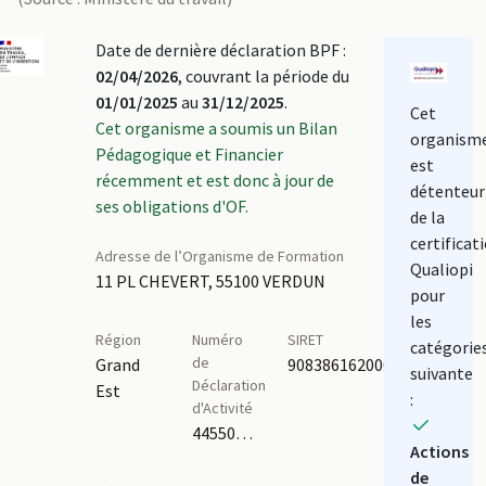
Date de dernière déclaration BPF :
02/04/2026
, couvrant la période du
01/01/2025
au
31/12/2025
.
Cet
Cet organisme a soumis un Bilan
organism
Pédagogique et Financier
est
récemment et est donc à jour de
détenteur
ses obligations d'OF.
de la
certificat
Adresse de l’Organisme de Formation
Qualiopi
11 PL CHEVERT, 55100 VERDUN
pour
les
Région
Numéro
SIRET
catégorie
de
Grand
90838616200014
suivante
Déclaration
Est
:
d'Activité
44550057855
Actions
de