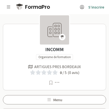
Passer au contenu principal
FormaPro
S’inscrire
INCOMM sur FormaPro
INCOMM
Organisme de formation
ARTIGUES PRES BORDEAUX
0
/ 5
(0 avis)
Menu
Menu