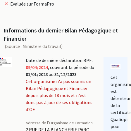
Evaluée sur FormaPro
Informations du dernier Bilan Pédagogique et
Financier
(Source : Ministère du travail)
Date de dernière déclaration BPF :
09/04/2024
, couvrant la période du
01/01/2023
au
31/12/2023
.
Cet
Cet organisme n'a pas soumis un
organism
Bilan Pédagogique et Financier
est
depuis plus de 18 mois et n'est
détenteur
donc pas à jour de ses obligations
de la
d'OF.
certificat
Qualiopi
Adresse de l’Organisme de Formation
pour
2 RUE DE LA BLANCHERIE PARC