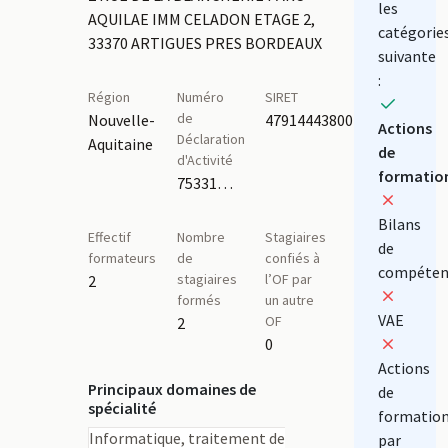
les
AQUILAE IMM CELADON ETAGE 2,
catégorie
33370 ARTIGUES PRES BORDEAUX
suivante
:
Région
Numéro
SIRET
de
Nouvelle-
47914443800161
Actions
Déclaration
Aquitaine
de
d'Activité
formatio
75331375833
Bilans
Effectif
Nombre
Stagiaires
de
formateurs
de
confiés à
compéten
stagiaires
l’OF par
2
formés
un autre
VAE
OF
2
0
Actions
Principaux domaines de
de
spécialité
formatio
Informatique, traitement de
par