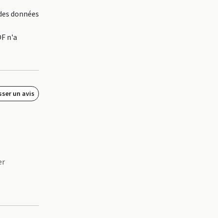
 des données
OF n'a
sser un avis
er