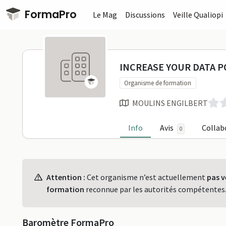
Passer au contenu principal
FormaPro
Le Mag
Discussions
Veille Qualiopi
INCREASE Y
INCREASE YOUR DATA 
Organisme de formation
MOULINS ENGILBERT
Info
Avis
Collab
0
Profil
Attention :
Cet organisme n’est actuellement
pas v
formation
reconnue par les autorités compétentes
Baromètre FormaPro