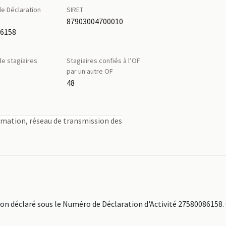
e Déclaration
SIRET
é
87903004700010
86158
e stagiaires
Stagiaires confiés à l’OF
par un autre OF
48
rmation, réseau de transmission des
déclaré sous le Numéro de Déclaration d'Activité 27580086158.