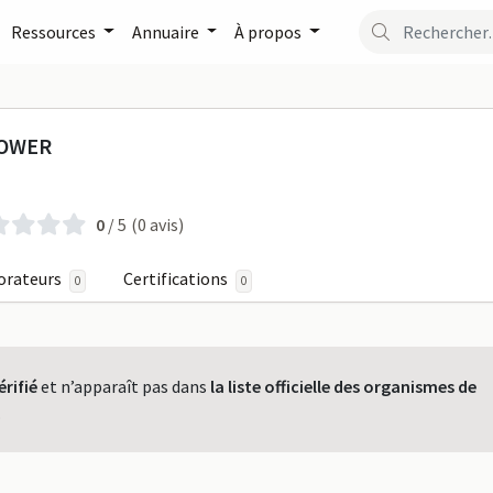
Ressources
Annuaire
À propos
OUR DATA POWER sur For
POWER
0
/ 5
(0 avis)
orateurs
Certifications
0
0
érifié
et n’apparaît pas dans
la liste officielle des organismes de
.