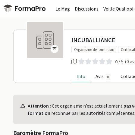
Passer au contenu principal
FormaPro
Le Mag
Discussions
Veille Qualiopi
INCUBALLIA
INCUBALLIANCE
Organisme de formation
Certifica
0
/ 5
(0 av
Info
Avis
Collab
0
Profil
Attention :
Cet organisme n’est actuellement
pas v
formation
reconnue par les autorités compétentes
Baromètre FormaPro