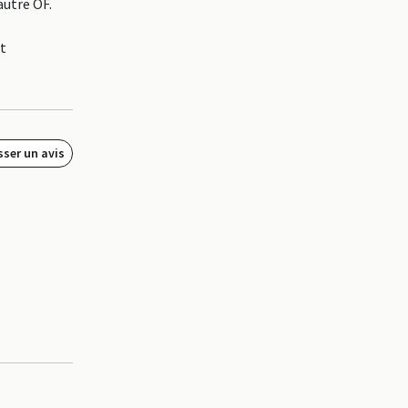
autre OF.
st
sser un avis