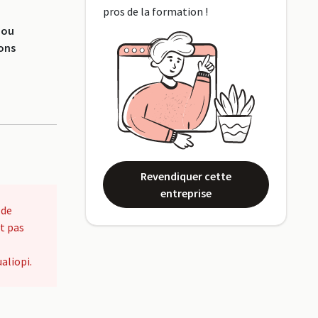
pros de la formation !
 ou
ions
Revendiquer cette
entreprise
 de
t pas
aliopi.