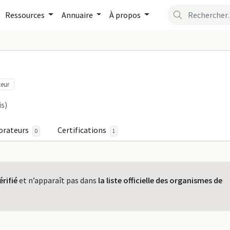
Ressources
Annuaire
À propos
NCE sur FormaPro
teur
is)
orateurs
Certifications
0
1
érifié
et n’apparaît pas dans
la liste officielle des organismes de
.