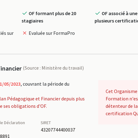
OF formant plus de 20
OF associé à une
stagiaires
plusieurs certificat
iés sur
Evaluée sur FormaPro
inancier
(Source : Ministère du travail)
1/05/2023
, couvrant la période du
Cet Organisme
lan Pédagogique et Financier depuis plus
Formation n'es
de ses obligations d'OF.
détenteur de la
certification Qu
e Déclaration
SIRET
é
43207744400037
68891