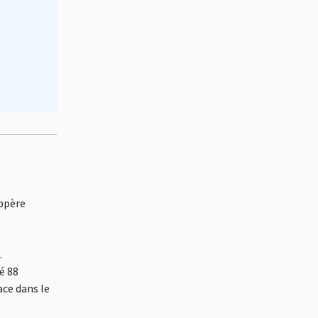
ppère
.
é 88
ace dans le