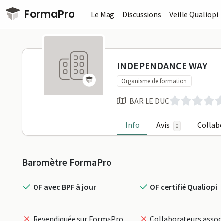
Passer au contenu principal
FormaPro
Le Mag
Discussions
Veille Qualiopi
INDEPENDAN
INDEPENDANCE WAY
Organisme de formation
BAR LE DUC
Info
Avis
Collab
0
Profil
Baromètre FormaPro
OF avec BPF à jour
OF certifié Qualiopi
Revendiquée sur FormaPro
Collaborateurs assoc