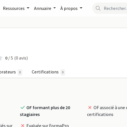
Ressources
Annuaire
À propos
CE WAY sur FormaPro
0
/ 5
(0 avis)
orateurs
Certifications
0
0
OF formant plus de 20
OF associé à une 
stagiaires
certifications
iés sur
Evaluée sur FormaPro