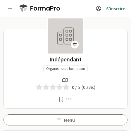
Passer au contenu principal
FormaPro
S’inscrire
Indépendant sur FormaPr
Indépendant
Organisme de formation
0
/ 5
(0 avis)
Menu
Menu