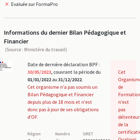
Evaluée sur FormaPro
Informations du dernier Bilan Pédagogique et
Financier
(Source : Ministère du travail)
Date de dernière déclaration BPF :
30/05/2023
, couvrant la période du
Cet
01/01/2022
au
31/12/2022
.
Organism
Cet organisme n'a pas soumis un
de
Bilan Pédagogique et Financier
Formatio
depuis plus de 18 mois et n'est
n'est
donc pas à jour de ses obligations
pas
d'OF.
détenteur
de la
certificat
Région
Numéro
SIRET
Qualiopi.