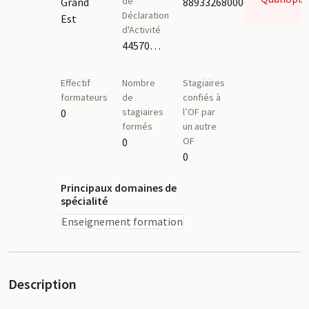
de
Grand
88933268000012
Déclaration
Est
d'Activité
44570437257
Effectif
Nombre
Stagiaires
formateurs
de
confiés à
stagiaires
l’OF par
0
formés
un autre
OF
0
0
Principaux domaines de
spécialité
Enseignement formation
Description