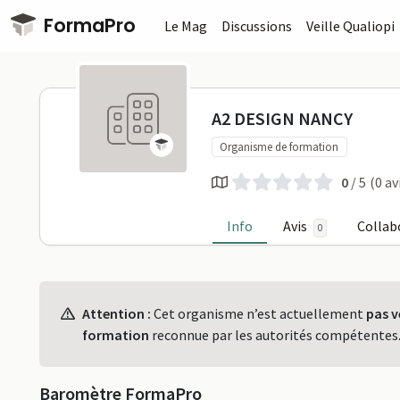
Passer au contenu principal
FormaPro
Le Mag
Discussions
Veille Qualiopi
A2 DESIGN 
A2 DESIGN NANCY
Organisme de formation
0
/ 5
(0 av
Info
Avis
Collab
0
Profil
Attention :
Cet organisme n’est actuellement
pas v
formation
reconnue par les autorités compétentes
Baromètre FormaPro