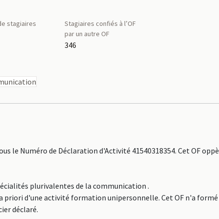
e stagiaires
Stagiaires confiés à l’OF
par un autre OF
346
mmunication
us le Numéro de Déclaration d'Activité 41540318354. Cet OF oppèr
pécialités plurivalentes de la communication .
a priori d'une activité formation unipersonnelle. Cet OF n'a formé
ier déclaré.