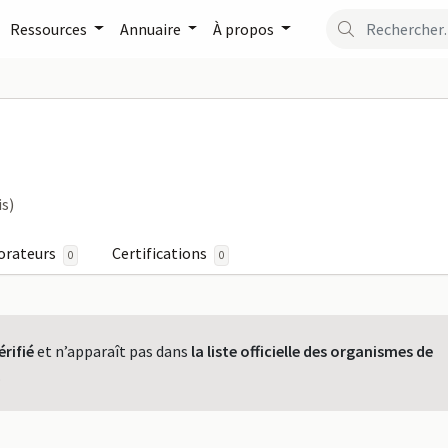
Ressources
Annuaire
À propos
NANCY sur FormaPro
is)
orateurs
Certifications
0
0
érifié
et n’apparaît pas dans
la liste officielle des organismes de
.