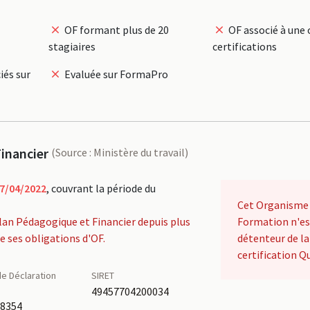
OF formant plus de 20
OF associé à une 
stagiaires
certifications
iés sur
Evaluée sur FormaPro
inancier
(Source : Ministère du travail)
7/04/2022
, couvrant la période du
Cet Organisme
lan Pédagogique et Financier depuis plus
Formation n'es
de ses obligations d'OF.
détenteur de la
certification Qu
e Déclaration
SIRET
é
49457704200034
18354