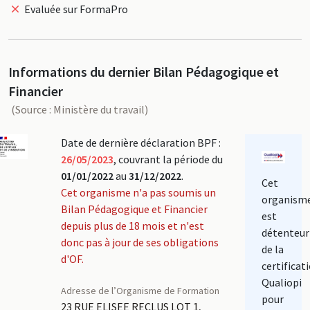
Evaluée sur FormaPro
Informations du dernier Bilan Pédagogique et
Financier
(Source : Ministère du travail)
Date de dernière déclaration BPF :
26/05/2023
, couvrant la période du
01/01/2022
au
31/12/2022
.
Cet
Cet organisme n'a pas soumis un
organism
Bilan Pédagogique et Financier
est
depuis plus de 18 mois et n'est
détenteur
donc pas à jour de ses obligations
de la
d'OF.
certificat
Qualiopi
Adresse de l’Organisme de Formation
pour
23 RUE ELISEE RECLUS LOT 1,