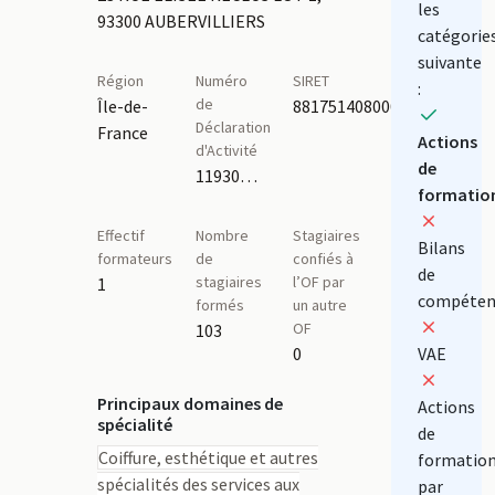
les
93300 AUBERVILLIERS
catégorie
suivante
Région
Numéro
SIRET
:
de
Île-de-
88175140800017
Déclaration
France
Actions
d'Activité
de
11930907193
formatio
Effectif
Nombre
Stagiaires
Bilans
formateurs
de
confiés à
de
stagiaires
l’OF par
1
compéten
formés
un autre
OF
103
0
VAE
Principaux domaines de
Actions
spécialité
de
Coiffure, esthétique et autres
formatio
spécialités des services aux
par