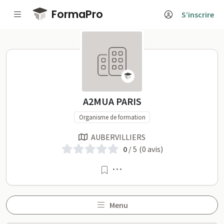
Passer au contenu principal
FormaPro
S’inscrire
A2MUA PARIS sur FormaPr
A2MUA PARIS
Organisme de formation
AUBERVILLIERS
0
/ 5
(0 avis)
Menu
Menu