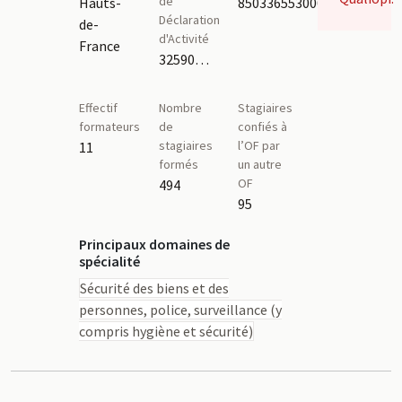
de
Hauts-
85033655300019
Déclaration
de-
d'Activité
France
32590990659
Effectif
Nombre
Stagiaires
formateurs
de
confiés à
stagiaires
l’OF par
11
formés
un autre
OF
494
95
Principaux domaines de
spécialité
Sécurité des biens et des
personnes, police, surveillance (y
compris hygiène et sécurité)