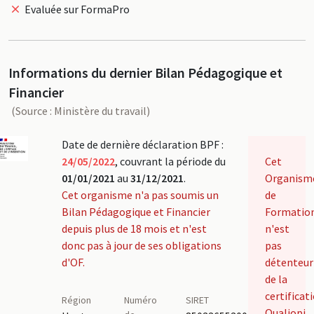
Evaluée sur FormaPro
Informations du dernier Bilan Pédagogique et
Financier
(Source : Ministère du travail)
Date de dernière déclaration BPF :
24/05/2022
, couvrant la période du
Cet
01/01/2021
au
31/12/2021
.
Organism
Cet organisme n'a pas soumis un
de
Bilan Pédagogique et Financier
Formatio
depuis plus de 18 mois et n'est
n'est
donc pas à jour de ses obligations
pas
d'OF.
détenteur
de la
certificat
Région
Numéro
SIRET
Qualiopi.