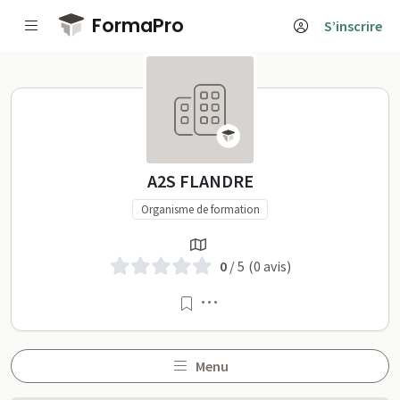
Passer au contenu principal
FormaPro
S’inscrire
A2S FLANDRE sur FormaPr
A2S FLANDRE
Organisme de formation
0
/ 5
(0 avis)
Menu
Menu