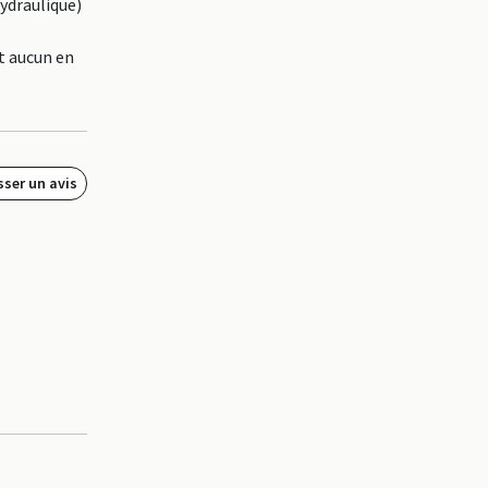
hydraulique)
t aucun en
sser un avis