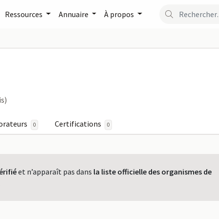
Ressources
Annuaire
À propos
ormaPro
is)
orateurs
Certifications
0
0
érifié
et n’apparaît pas dans
la liste officielle des organismes de
.