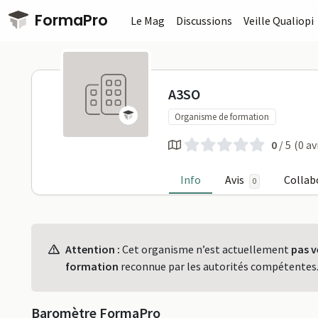
Passer au contenu principal
FormaPro
Le Mag
Discussions
Veille Qualiopi
A3SO sur F
A3SO
Organisme de formation
0
/ 5
(0 av
Info
Avis
Collab
0
Profil
Attention :
Cet organisme n’est actuellement
pas v
formation
reconnue par les autorités compétentes
Baromètre FormaPro