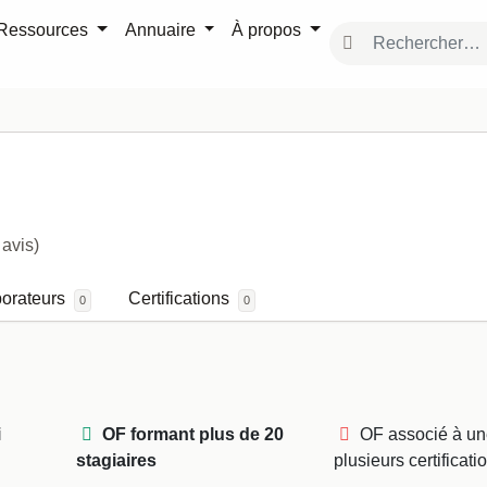
Ressources
Annuaire
À propos
FormaPro
 avis)
borateurs
Certifications
0
0
i
OF formant plus de 20
OF associé à un
stagiaires
plusieurs certificati