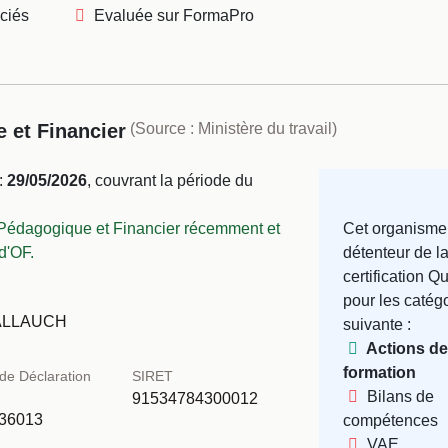
ciés
Evaluée sur FormaPro
 et Financier
(Source : Ministère du travail)
:
29/05/2026
, couvrant la période du
Pédagogique et Financier récemment et
Cet organisme
d'OF.
détenteur de l
certification Q
pour les catég
 ALLAUCH
suivante :
Actions de
formation
de Déclaration
SIRET
Bilans de
é
91534784300012
36013
compétences
VAE