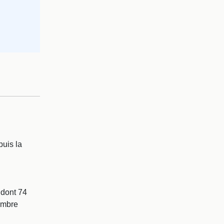
uis la
 dont 74
ombre