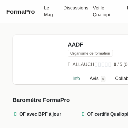
Passer au contenu principal
Le
Discussions
Veille
FormaPro
Mag
Qualiopi
AADF sur 
AADF
Organisme de formation
ALLAUCH
0
/ 5
(0
Info
Avis
Colla
0
Profil
Baromètre FormaPro
OF avec BPF à jour
OF certifié Qualiop