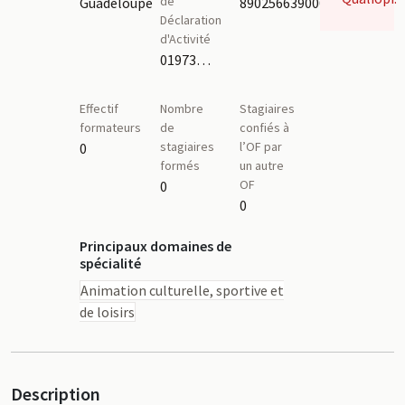
de
Guadeloupe
89025663900018
Déclaration
d'Activité
01973386397
Effectif
Nombre
Stagiaires
formateurs
de
confiés à
stagiaires
l’OF par
0
formés
un autre
OF
0
0
Principaux domaines de
spécialité
Animation culturelle, sportive et
de loisirs
Description