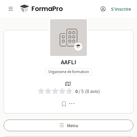
Passer au contenu principal
FormaPro
S’inscrire
AAFLI sur FormaPro
AAFLI
Organisme de formation
0
/ 5
(0 avis)
Menu
Menu