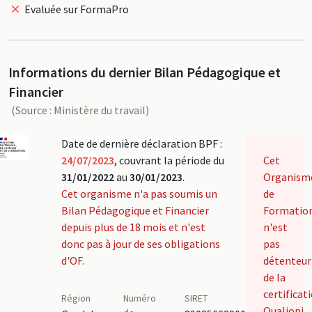
Evaluée sur FormaPro
Informations du dernier Bilan Pédagogique et
Financier
(Source : Ministère du travail)
Date de dernière déclaration BPF :
24/07/2023
, couvrant la période du
Cet
31/01/2022
au
30/01/2023
.
Organism
Cet organisme n'a pas soumis un
de
Bilan Pédagogique et Financier
Formatio
depuis plus de 18 mois et n'est
n'est
donc pas à jour de ses obligations
pas
d'OF.
détenteur
de la
certificat
Région
Numéro
SIRET
Qualiopi.