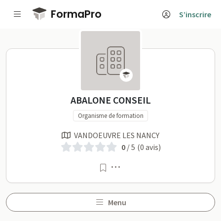
Passer au contenu principal
FormaPro
S’inscrire
ABALONE CONSEIL sur Fo
ABALONE CONSEIL
Organisme de formation
VANDOEUVRE LES NANCY
0
/ 5
(0 avis)
Menu
Menu