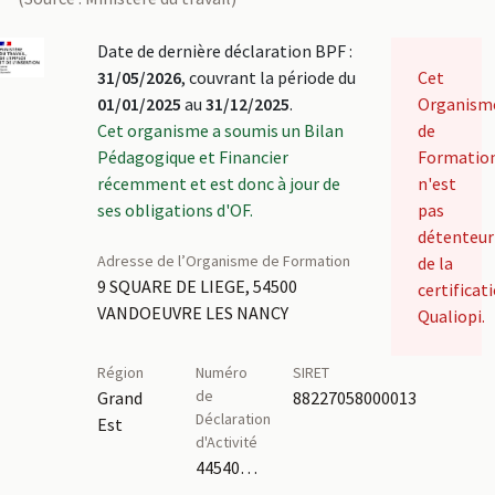
Date de dernière déclaration BPF :
31/05/2026
, couvrant la période du
Cet
01/01/2025
au
31/12/2025
.
Organism
Cet organisme a soumis un Bilan
de
Pédagogique et Financier
Formatio
récemment et est donc à jour de
n'est
ses obligations d'OF.
pas
détenteur
Adresse de l’Organisme de Formation
de la
9 SQUARE DE LIEGE, 54500
certificat
VANDOEUVRE LES NANCY
Qualiopi.
Région
Numéro
SIRET
de
Grand
88227058000013
Déclaration
Est
d'Activité
44540388254