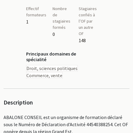
Effectif
Nombre
Stagiaires
formateurs
de
confiés à
stagiaires
l’OF par
1
formés
un autre
OF
0
148
Principaux domaines de
spécialité
Droit, sciences politiques
Commerce, vente
Description
ABALONE CONSEIL est un organisme de formation déclaré
sous le Numéro de Déclaration d'Activité 44540388254. Cet OF
oppère depuis la région Grand Est.