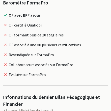
Profil
Baromètre FormaPro
OF avec BPF à jour
OF certifié Qualiopi
OF formant plus de 20 stagiaires
OF associé à une ou plusieurs certifications
Revendiquée sur FormaPro
Collaborateurs associés sur FormaPro
Evaluée sur FormaPro
Informations du dernier Bilan Pédagogique et
Financier
(Source : Ministère du travail)