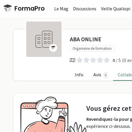
Passer au contenu principal
FormaPro
Le Mag
Discussions
Veille Qualiopi
ABA ONLINE
ABA ONLINE
Organisme de formation
0
/ 5
(0 av
Info
Avis
Collab
0
Profil
Vous gérez cet
Revendiquez-la pour g
expérience ci-dessous.