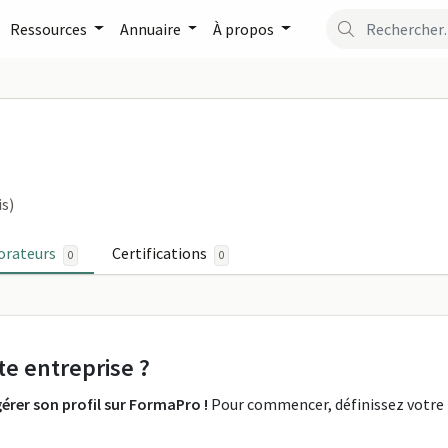
Ressources
Annuaire
À propos
 sur FormaPro
is)
orateurs
Certifications
0
0
te entreprise ?
érer son profil sur FormaPro !
Pour commencer, définissez votre r