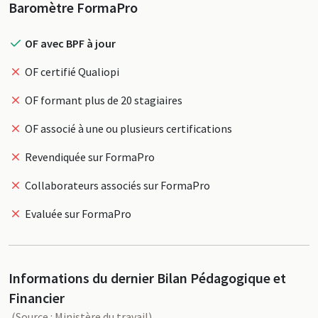
Profil
Baromètre FormaPro
OF avec BPF à jour
OF certifié Qualiopi
OF formant plus de 20 stagiaires
OF associé à une ou plusieurs certifications
Revendiquée sur FormaPro
Collaborateurs associés sur FormaPro
Evaluée sur FormaPro
Informations du dernier Bilan Pédagogique et
Financier
(Source : Ministère du travail)