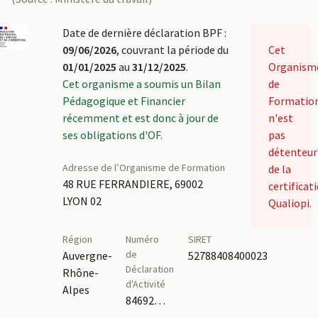
Date de dernière déclaration BPF :
09/06/2026
, couvrant la période du
Cet
01/01/2025
au
31/12/2025
.
Organism
Cet organisme a soumis un Bilan
de
Pédagogique et Financier
Formatio
récemment et est donc à jour de
n'est
ses obligations d'OF.
pas
détenteur
Adresse de l’Organisme de Formation
de la
48 RUE FERRANDIERE, 69002
certificat
LYON 02
Qualiopi.
Région
Numéro
SIRET
de
Auvergne-
52788408400023
Déclaration
Rhône-
d'Activité
Alpes
84692575969,84691755469