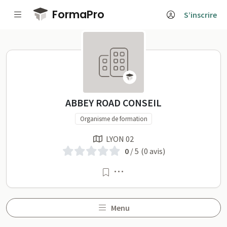
Passer au contenu principal
FormaPro
S’inscrire
ABBEY ROAD CONSEIL sur 
ABBEY ROAD CONSEIL
Organisme de formation
LYON 02
0
/ 5
(0 avis)
Menu
Menu