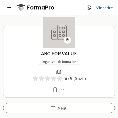
Passer au contenu principal
FormaPro
S’inscrire
ABC FOR VALUE sur Forma
ABC FOR VALUE
Organisme de formation
0
/ 5
(0 avis)
Menu
Menu