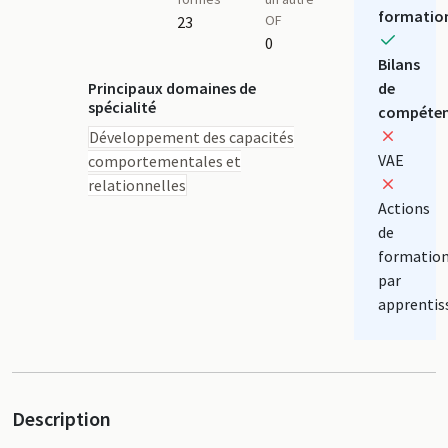
formatio
OF
23
0
Bilans
Principaux domaines de
de
spécialité
compéten
Développement des capacités
VAE
comportementales et
relationnelles
Actions
de
formatio
par
apprentis
Description