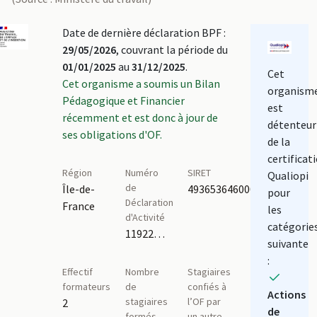
Date de dernière déclaration BPF :
29/05/2026
, couvrant la période du
01/01/2025
au
31/12/2025
.
Cet
Cet organisme a soumis un Bilan
organism
Pédagogique et Financier
est
récemment et est donc à jour de
détenteur
ses obligations d'OF.
de la
certificat
Région
Numéro
SIRET
Qualiopi
de
Île-de-
49365364600023
pour
Déclaration
France
les
d'Activité
catégorie
11922153092
suivante
:
Effectif
Nombre
Stagiaires
formateurs
de
confiés à
Actions
stagiaires
l’OF par
2
de
formés
un autre