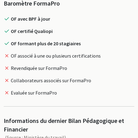
Profil
Baromètre FormaPro
OF avec BPF à jour
OF certifié Qualiopi
OF formant plus de 20 stagiaires
OF associé à une ou plusieurs certifications
Revendiquée sur FormaPro
Collaborateurs associés sur FormaPro
Evaluée sur FormaPro
Informations du dernier Bilan Pédagogique et
Financier
(Source : Ministère du travail)