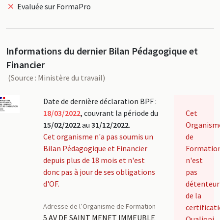
Evaluée sur FormaPro
Informations du dernier Bilan Pédagogique et
Financier
(Source : Ministère du travail)
Date de dernière déclaration BPF :
18/03/2022
, couvrant la période du
Cet
15/02/2022
au
31/12/2022
.
Organism
Cet organisme n'a pas soumis un
de
Bilan Pédagogique et Financier
Formatio
depuis plus de 18 mois et n'est
n'est
donc pas à jour de ses obligations
pas
d'OF.
détenteur
de la
Adresse de l’Organisme de Formation
certificat
5 AV DE SAINT MENET IMMEUBLE
Qualiopi.