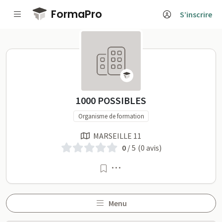
Passer au contenu principal
FormaPro
S’inscrire
1000 POSSIBLES sur Form
1000 POSSIBLES
Organisme de formation
MARSEILLE 11
0
/ 5
(0 avis)
Menu
Menu