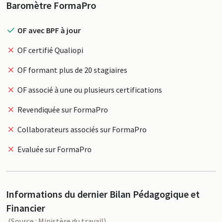
Profil
Baromètre FormaPro
OF avec BPF à jour
OF certifié Qualiopi
OF formant plus de 20 stagiaires
OF associé à une ou plusieurs certifications
Revendiquée sur FormaPro
Collaborateurs associés sur FormaPro
Evaluée sur FormaPro
Informations du dernier Bilan Pédagogique et
Financier
(Source : Ministère du travail)