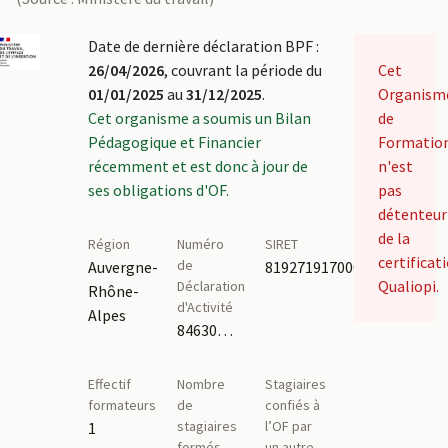
Date de dernière déclaration BPF :
26/04/2026
, couvrant la période du
Cet
01/01/2025
au
31/12/2025
.
Organism
Cet organisme a soumis un Bilan
de
Pédagogique et Financier
Formatio
récemment et est donc à jour de
n'est
ses obligations d'OF.
pas
détenteur
de la
Région
Numéro
SIRET
certificat
de
Auvergne-
81927191700018
Qualiopi.
Déclaration
Rhône-
d'Activité
Alpes
84630532163
Effectif
Nombre
Stagiaires
formateurs
de
confiés à
stagiaires
l’OF par
1
formés
un autre