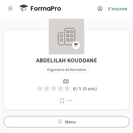
Passer au contenu principal
FormaPro
S’inscrire
ABDELILAH KOUDDANE sur
ABDELILAH KOUDDANE
Organisme de formation
0
/ 5
(0 avis)
Menu
Menu