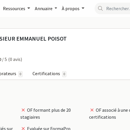
Ressources
Annuaire
À propos
TING- MONSIEUR EMMANUE
SIEUR EMMANUEL POISOT
0
/ 5
(0 avis)
orateurs
Certifications
0
0
OF formant plus de 20
OF associé à une 
stagiaires
certifications
iés sur
Evaluée sur FormaPro