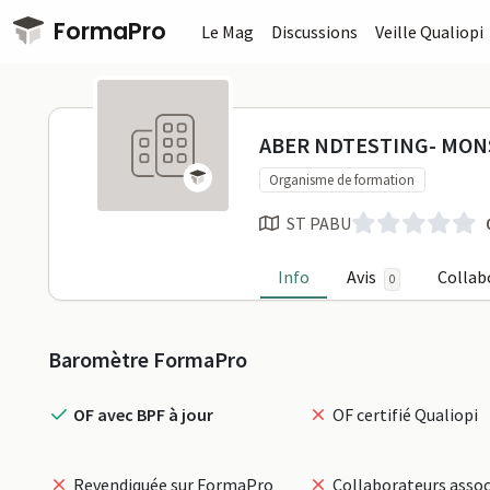
Passer au contenu principal
FormaPro
Le Mag
Discussions
Veille Qualiopi
ABER NDTES
ABER NDTESTING- MON
Organisme de formation
ST PABU
Info
Avis
Collab
0
Profil
Baromètre FormaPro
OF avec BPF à jour
OF certifié Qualiopi
Revendiquée sur FormaPro
Collaborateurs assoc