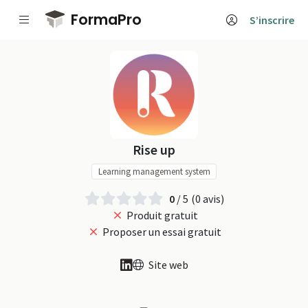
Passer au contenu principal
FormaPro
S’inscrire
Rise up sur Forma
Rise up
Learning management system
0
/ 5
(0 avis)
Produit gratuit
Proposer un essai gratuit
Site web