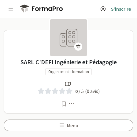
Passer au contenu principal
FormaPro
S’inscrire
SARL C'DEFI Ingénierie et Péd
SARL C'DEFI Ingénierie et Pédagogie
Organisme de formation
0
/ 5
(0 avis)
Menu
Menu