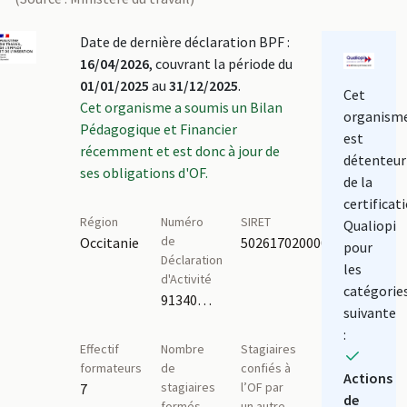
Date de dernière déclaration BPF :
16/04/2026
, couvrant la période du
01/01/2025
au
31/12/2025
.
Cet
Cet organisme a soumis un Bilan
organism
Pédagogique et Financier
est
récemment et est donc à jour de
détenteur
ses obligations d'OF.
de la
certificat
Région
Numéro
SIRET
Qualiopi
de
Occitanie
50261702000032
pour
Déclaration
les
d'Activité
catégorie
91340634234
suivante
:
Effectif
Nombre
Stagiaires
formateurs
de
confiés à
Actions
stagiaires
l’OF par
7
de
formés
un autre