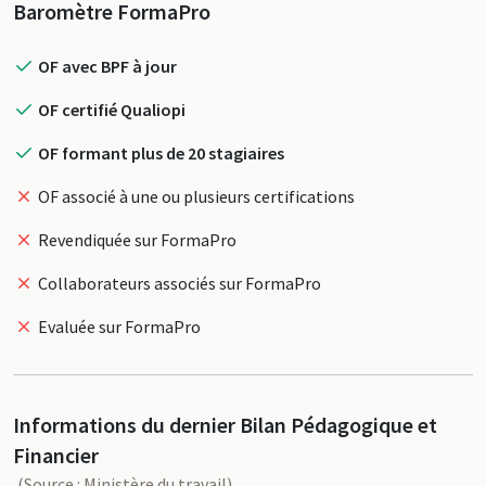
Profil
Baromètre FormaPro
OF avec BPF à jour
OF certifié Qualiopi
OF formant plus de 20 stagiaires
OF associé à une ou plusieurs certifications
Revendiquée sur FormaPro
Collaborateurs associés sur FormaPro
Evaluée sur FormaPro
Informations du dernier Bilan Pédagogique et
Financier
(Source : Ministère du travail)