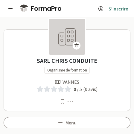
Passer au contenu principal
FormaPro
S’inscrire
SARL CHRIS CONDUITE sur
SARL CHRIS CONDUITE
Organisme de formation
VANNES
0
/ 5
(0 avis)
Menu
Menu