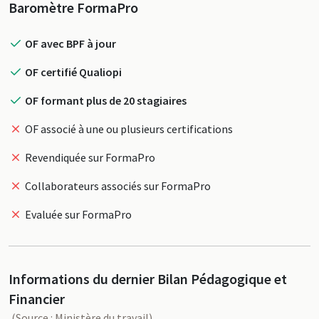
Profil
Baromètre FormaPro
OF avec BPF à jour
OF certifié Qualiopi
OF formant plus de 20 stagiaires
OF associé à une ou plusieurs certifications
Revendiquée sur FormaPro
Collaborateurs associés sur FormaPro
Evaluée sur FormaPro
Informations du dernier Bilan Pédagogique et
Financier
(Source : Ministère du travail)