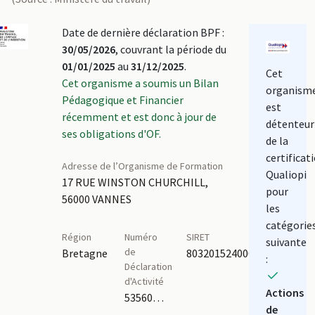
Date de dernière déclaration BPF :
30/05/2026
, couvrant la période du
01/01/2025
au
31/12/2025
.
Cet
Cet organisme a soumis un Bilan
organism
Pédagogique et Financier
est
récemment et est donc à jour de
détenteur
ses obligations d'OF.
de la
certificat
Adresse de l’Organisme de Formation
Qualiopi
17 RUE WINSTON CHURCHILL,
pour
56000 VANNES
les
catégorie
Région
Numéro
SIRET
suivante
de
Bretagne
80320152400011
:
Déclaration
d'Activité
Actions
53560897756
de