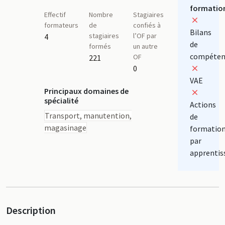
formatio
Effectif
Nombre
Stagiaires
formateurs
de
confiés à
Bilans
stagiaires
l’OF par
4
de
formés
un autre
compéten
OF
221
0
VAE
Principaux domaines de
spécialité
Actions
Transport, manutention,
de
magasinage
formatio
par
apprentis
Description