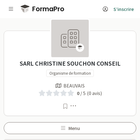
Passer au contenu principal
FormaPro
S’inscrire
SARL CHRISTINE SOUCHON CONS
SARL CHRISTINE SOUCHON CONSEIL
Organisme de formation
BEAUVAIS
0
/ 5
(0 avis)
Menu
Menu