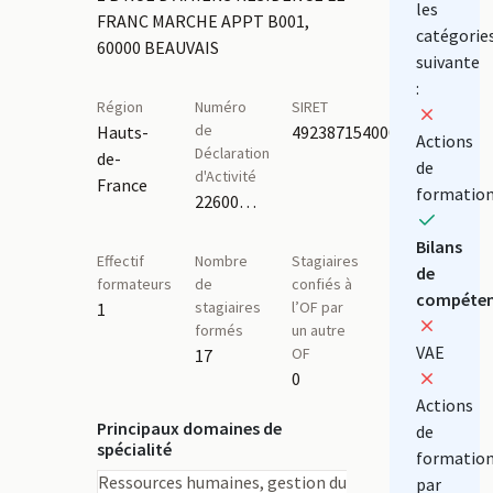
les
FRANC MARCHE APPT B001,
catégorie
60000 BEAUVAIS
suivante
:
Région
Numéro
SIRET
de
Hauts-
49238715400031
Actions
Déclaration
de-
de
d'Activité
France
formatio
22600214660
Bilans
Effectif
Nombre
Stagiaires
de
formateurs
de
confiés à
compéten
stagiaires
l’OF par
1
formés
un autre
VAE
OF
17
0
Actions
Principaux domaines de
de
spécialité
formatio
Ressources humaines, gestion du
par