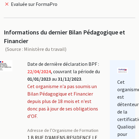
Evaluée sur FormaPro
Informations du dernier Bilan Pédagogique et
Financier
(Source : Ministère du travail)
Date de dernière déclaration BPF :
22/04/2024
, couvrant la période du
01/01/2023
au
31/12/2023
.
Cet
Cet organisme n'a pas soumis un
organism
Bilan Pédagogique et Financier
est
depuis plus de 18 mois et n'est
détenteur
donc pas à jour de ses obligations
de la
d'OF.
certificat
Qualiopi
Adresse de l’Organisme de Formation
pour
1 B RUE D'AMIENS RESIDENCE LE