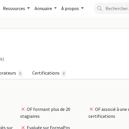
Ressources
Annuaire
À propos
0 sur FormaPro
is)
orateurs
Certifications
0
0
OF formant plus de 20
OF associé à une 
stagiaires
certifications
iés sur
Evaluée sur FormaPro