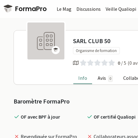
Passer au contenu principal
FormaPro
Le Mag
Discussions
Veille Qualiopi
SARL CLUB 5
SARL CLUB 50
Organisme de formation
0
/ 5
(0 av
Info
Avis
Collab
0
Profil
Baromètre FormaPro
OF avec BPF à jour
OF certifié Qualiopi
Revendiquée sur FormaPro
Collaborateurs assoc