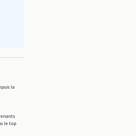
puis la
prenants
ns le top