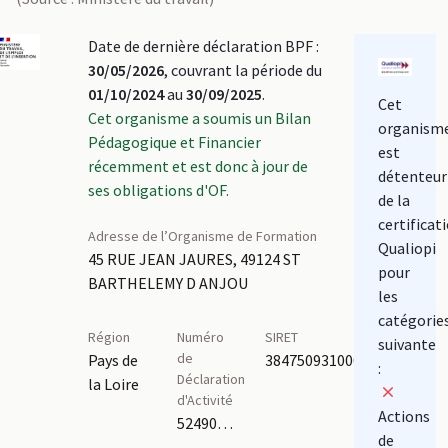
Date de dernière déclaration BPF :
30/05/2026
, couvrant la période du
01/10/2024
au
30/09/2025
.
Cet
Cet organisme a soumis un Bilan
organism
Pédagogique et Financier
est
récemment et est donc à jour de
détenteur
ses obligations d'OF.
de la
certificat
Adresse de l’Organisme de Formation
Qualiopi
45 RUE JEAN JAURES, 49124 ST
pour
BARTHELEMY D ANJOU
les
catégorie
Région
Numéro
SIRET
suivante
de
Pays de
38475093100048
:
Déclaration
la Loire
d'Activité
Actions
52490088649
de