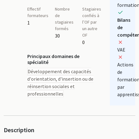
formatio
Effectif
Nombre
Stagiaires
formateurs
de
confiés à
Bilans
stagiaires
l’OF par
1
de
formés
un autre
compéten
OF
30
0
VAE
Principaux domaines de
spécialité
Actions
Développement des capacités
de
d'orientation, d'insertion ou de
formatio
réinsertion sociales et
par
professionnelles
apprentis
Description