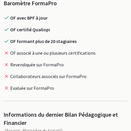
Profil
Baromètre FormaPro
OF avec BPF à jour
OF certifié Qualiopi
OF formant plus de 20 stagiaires
OF associé à une ou plusieurs certifications
Revendiquée sur FormaPro
Collaborateurs associés sur FormaPro
Evaluée sur FormaPro
Informations du dernier Bilan Pédagogique et
Financier
(Source : Ministère du travail)