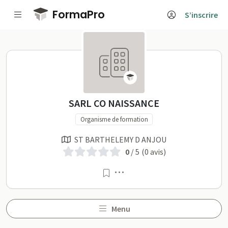
Passer au contenu principal
FormaPro
S’inscrire
SARL CO NAISSANCE sur F
SARL CO NAISSANCE
Organisme de formation
ST BARTHELEMY D ANJOU
0
/ 5
(0 avis)
Menu
Menu