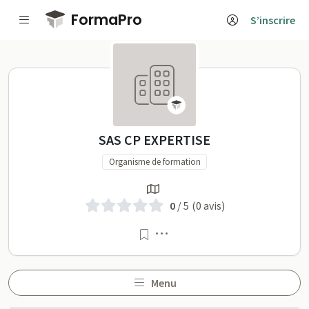
Passer au contenu principal
FormaPro
S’inscrire
SAS CP EXPERTISE sur Fo
SAS CP EXPERTISE
Organisme de formation
0
/ 5
(0 avis)
Menu
Menu