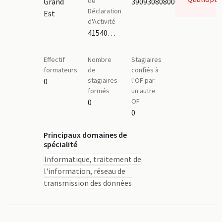
de
Grand
39093080800014
Déclaration
Est
d'Activité
41540305354,41540249154
Effectif
Nombre
Stagiaires
formateurs
de
confiés à
stagiaires
l’OF par
0
formés
un autre
OF
0
0
Principaux domaines de
spécialité
Informatique, traitement de
l'information, réseau de
transmission des données