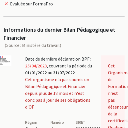
Evaluée sur FormaPro
Informations du dernier Bilan Pédagogique et
Financier
(Source : Ministère du travail)
Date de dernière déclaration BPF :
25/04/2023
, couvrant la période du
Cet
01/01/2022
au
31/07/2022
.
Organism
Cet organisme n'a pas soumis un
de
Bilan Pédagogique et Financier
Formatio
depuis plus de 18 mois et n'est
n'est
donc pas à jour de ses obligations
pas
d'OF.
détenteur
de la
certificat
Région
Numéro
SIRET
Qualiopi.