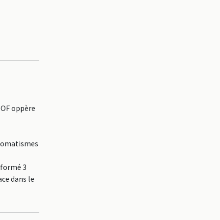
 OF oppère
utomatismes
 formé 3
ace dans le