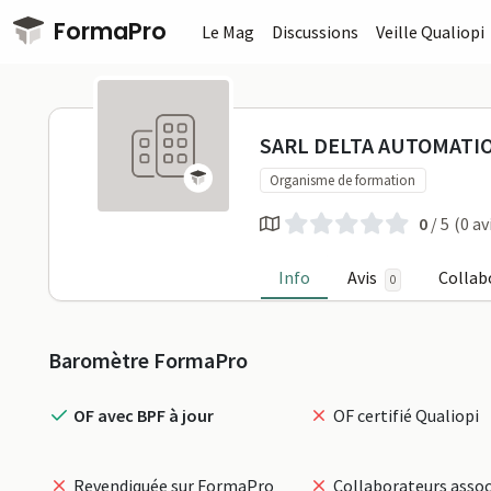
Passer au contenu principal
FormaPro
Le Mag
Discussions
Veille Qualiopi
SARL DELTA
SARL DELTA AUTOMATI
Organisme de formation
0
/ 5
(0 av
Info
Avis
Collab
0
Profil
Baromètre FormaPro
OF avec BPF à jour
OF certifié Qualiopi
Revendiquée sur FormaPro
Collaborateurs assoc